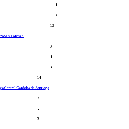
-1
3
13
nzo
San Lorenzo
3
-1
3
14
ago
Central Cordoba de Santiago
3
-2
3