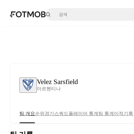
본문으로 건너뛰기
Velez Sarsfield
아르헨티나
팀 개요
순위
경기
스쿼드
플레이어 통계
팀 통계
이적
기록