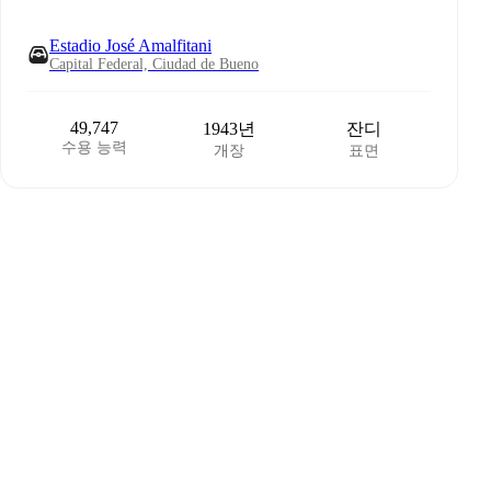
Estadio José Amalfitani
Capital Federal, Ciudad de Bueno
49,747
1943년
잔디
수용 능력
개장
표면