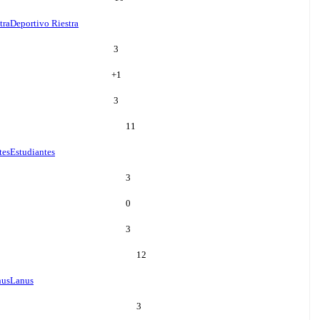
tra
Deportivo Riestra
3
+
1
3
11
tes
Estudiantes
3
0
3
12
nus
Lanus
3