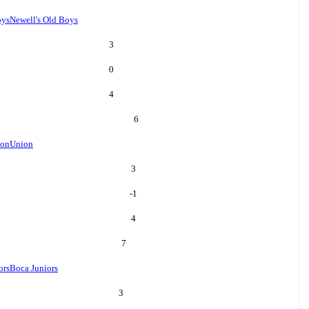
oys
Newell's Old Boys
3
0
4
6
ion
Union
3
-1
4
7
ors
Boca Juniors
3