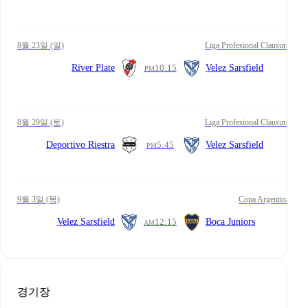
8월 23일 (일)
Liga Profesional Clausura
River Plate
10:15
Velez Sarsfield
PM
8월 29일 (토)
Liga Profesional Clausura
Deportivo Riestra
5:45
Velez Sarsfield
PM
9월 3일 (목)
Copa Argentina
Velez Sarsfield
12:15
Boca Juniors
AM
경기장