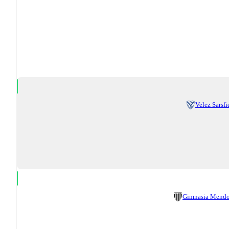
Velez Sarsfi
Gimnasia Mend