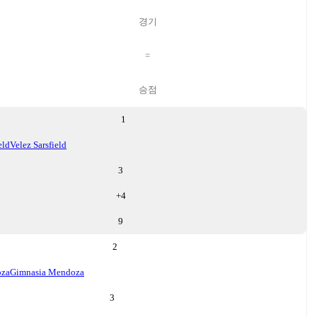
경기
=
승점
1
eld
Velez Sarsfield
3
+
4
9
2
oza
Gimnasia Mendoza
3