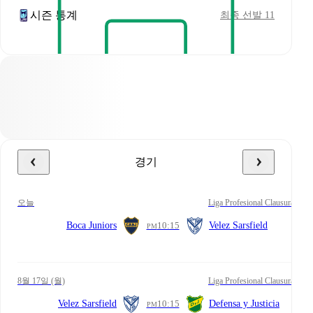
시즌 통계
최종 선발 11
경기
오늘
Liga Profesional Clausura
Boca Juniors
10:15
Velez Sarsfield
PM
8월 17일 (월)
Liga Profesional Clausura
Velez Sarsfield
10:15
Defensa y Justicia
PM