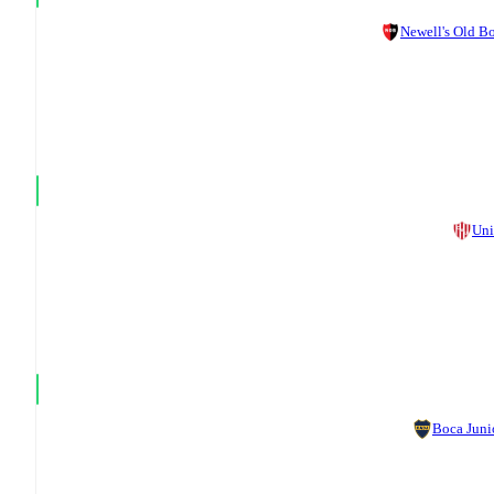
Newell's Old B
Un
Boca Juni