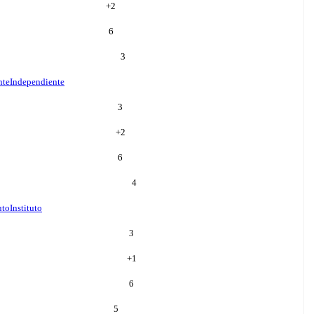
+
2
6
3
nte
Independiente
3
+
2
6
4
uto
Instituto
3
+
1
6
5