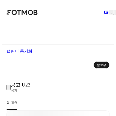
본문으로 건너뛰기
캘린더 동기화
팔로우
콩고 U23
국제
팀 개요