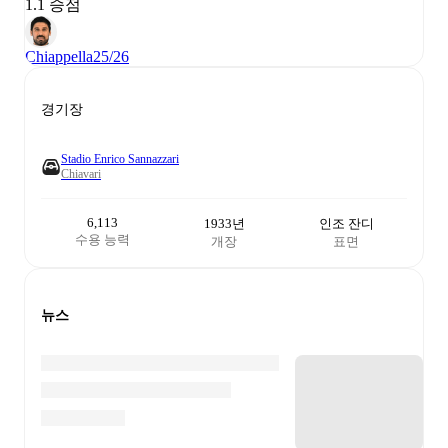
1.1 승점
Chiappella
25/26
경기장
Stadio Enrico Sannazzari
Chiavari
6,113
1933년
인조 잔디
수용 능력
개장
표면
뉴스