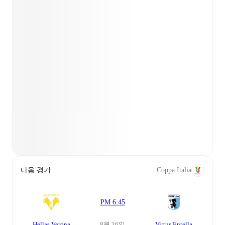
다음 경기
Coppa Italia
PM 6:45
Hellas Verona
8월 16일
Virtus Entella