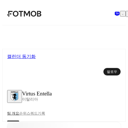
본문으로 건너뛰기
캘린더 동기화
팔로우
Virtus Entella
이탈리아
팀 개요
순위
스쿼드
기록