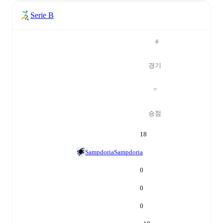
Serie B
#
경기
=
승점
18
Sampdoria
Sampdoria
0
0
0