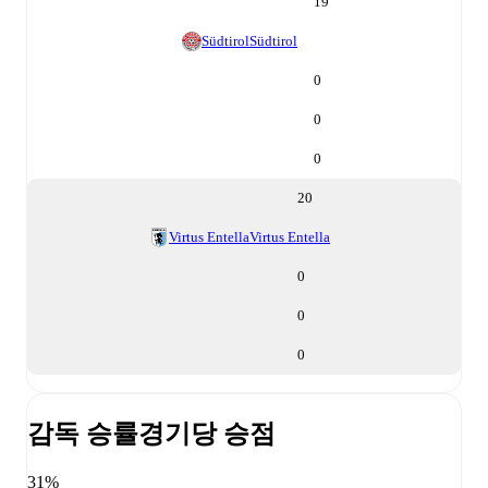
19
Südtirol
Südtirol
0
0
0
20
Virtus Entella
Virtus Entella
0
0
0
감독 승률
경기당 승점
31%