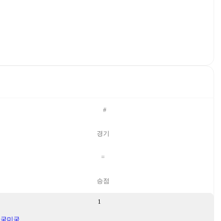
#
경기
=
승점
1
미국
미국