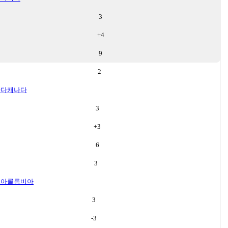
3
+
4
9
2
나다
캐나다
3
+
3
6
3
비아
콜롬비아
3
-3