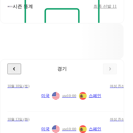
시즌 통계
최종 선발 11
경기
10월 10일 (토)
여성 친선
미국
10:00
스페인
AM
10월 13일 (화)
여성 친선
미국
10:00
스페인
AM