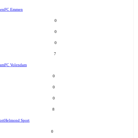
en
FC Emmen
0
0
0
7
dam
FC Volendam
0
0
0
8
ort
Helmond Sport
0