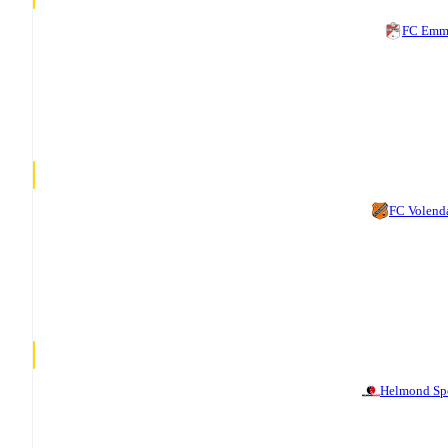
FC Emm
FC Volen
Helmond Sp