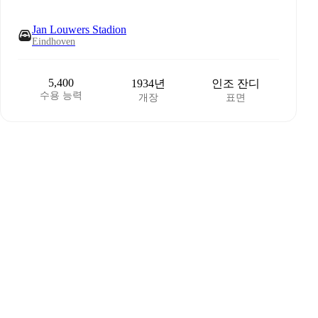
Jan Louwers Stadion
Eindhoven
5,400
1934년
인조 잔디
수용 능력
개장
표면