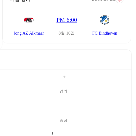
PM 6:00
Jong AZ Alkmaar
8월 10일
FC Eindhoven
#
경기
=
승점
1