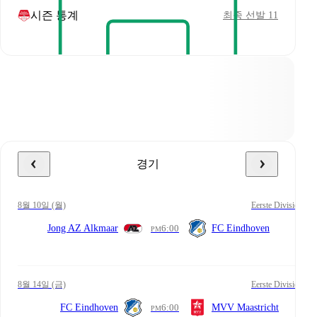
시즌 통계
최종 선발 11
경기
8월 10일 (월)
Eerste Divisie
Jong AZ Alkmaar
6:00
FC Eindhoven
PM
8월 14일 (금)
Eerste Divisie
FC Eindhoven
6:00
MVV Maastricht
PM