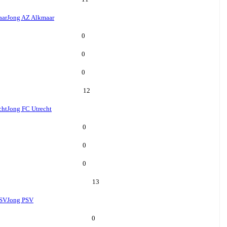
aar
Jong AZ Alkmaar
0
0
0
12
cht
Jong FC Utrecht
0
0
0
13
PSV
Jong PSV
0