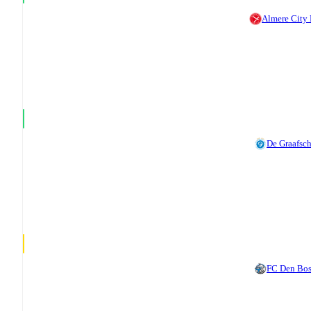
Almere City
De Graafsc
FC Den Bo