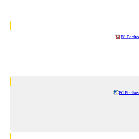
FC Dordre
FC Eindho