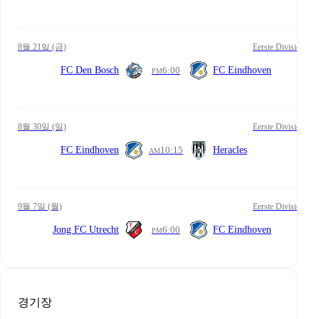
8월 21일 (금)
Eerste Divisie
FC Den Bosch
6:00
FC Eindhoven
PM
8월 30일 (일)
Eerste Divisie
FC Eindhoven
10:15
Heracles
AM
9월 7일 (월)
Eerste Divisie
Jong FC Utrecht
6:00
FC Eindhoven
PM
경기장