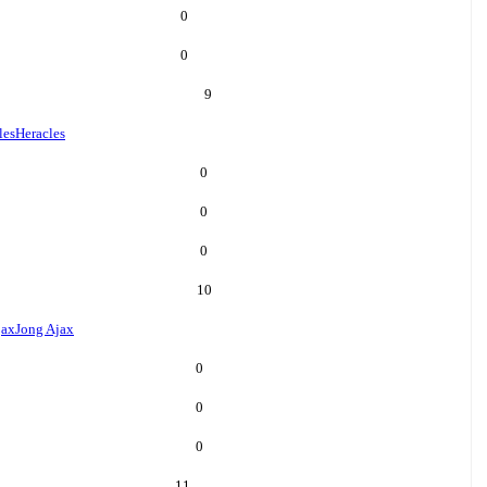
0
0
9
les
Heracles
0
0
0
10
jax
Jong Ajax
0
0
0
11