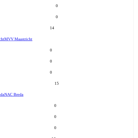
0
0
14
cht
MVV Maastricht
0
0
0
15
eda
NAC Breda
0
0
0