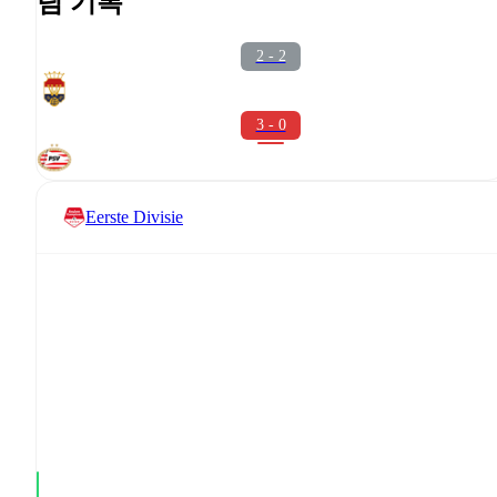
팀 기록
2 - 2
3 - 0
Eerste Divisie