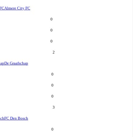
 FC
Almere City FC
0
0
0
2
hap
De Graafschap
0
0
0
3
sch
FC Den Bosch
0