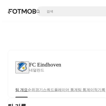
본문으로 건너뛰기
FC Eindhoven
네덜란드
팀 개요
순위
경기
스쿼드
플레이어 통계
팀 통계
이적
기록