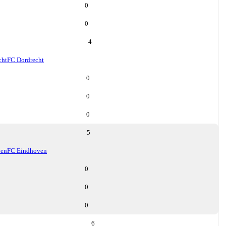
0
0
4
cht
FC Dordrecht
0
0
0
5
ven
FC Eindhoven
0
0
0
6