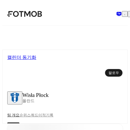
본문으로 건너뛰기
캘린더 동기화
팔로우
Wisła Płock
폴란드
팀 개요
순위
스쿼드
이적
기록