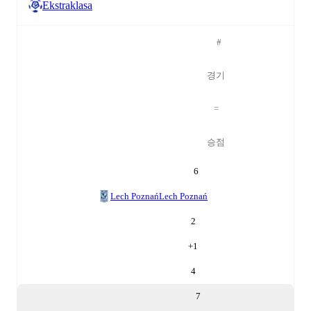
Ekstraklasa
#
경기
=
승점
6
Lech Poznań
Lech Poznań
2
+
1
4
7