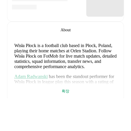
About
Wisła Płock is a football club
based in Płock, Poland
,
playing their home matches at Orlen Stadion
.
Follow
Wisła Płock on FotMob for live match updates, detailed
statistics, squad information, transfer news, and
comprehensive performance analytics.
Adam Radwanski
has been the standout performer for
Wisła Płock
in league play
this season with a rating of
7.57
.
Zan Rogelj
and
Rafal Leszczynski
have also
확장
impressed with ratings of
7.42
and
7.28
respectively.
Marcin Flis
leads
Wisła Płock
's scoring
in league play
with
1
goal
this season.
Saïd Hamulic
has contributed
1
, while
Zan Rogelj
has added
1
.
Daniel Pacheco
is the chief creator for
Wisła Płock
in
league play
with
1
assist
this season.