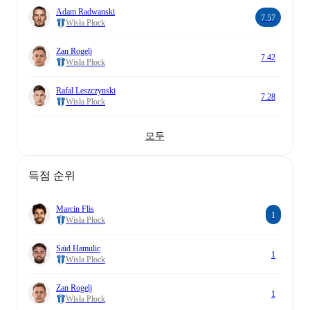
Adam Radwanski
7.57
Wisła Płock
Zan Rogelj
7.42
Wisła Płock
Rafal Leszczynski
7.28
Wisła Płock
모두
득점 순위
Marcin Flis
1
Wisła Płock
Saïd Hamulic
1
Wisła Płock
Zan Rogelj
1
Wisła Płock