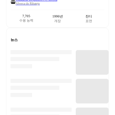
Alverca do Ribatejo
7,705
1996년
잔디
수용 능력
개장
표면
뉴스