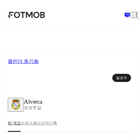
본문으로 건너뛰기
캘린더 동기화
팔로우
Alverca
포르투갈
팀 개요
순위
스쿼드
이적
기록