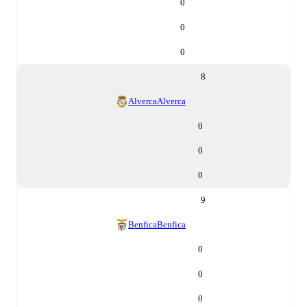
0
0
0
8
Alverca
Alverca
0
0
0
9
Benfica
Benfica
0
0
0