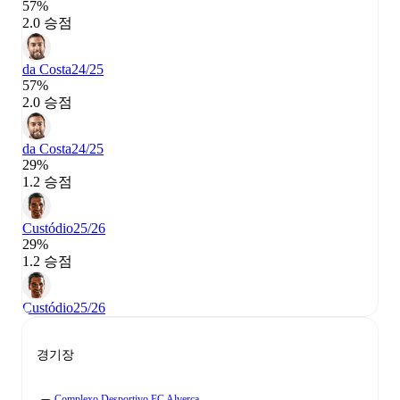
57%
2.0 승점
da Costa
24/25
57%
2.0 승점
da Costa
24/25
29%
1.2 승점
Custódio
25/26
29%
1.2 승점
Custódio
25/26
경기장
Complexo Desportivo FC Alverca