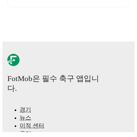
finding the net has proven difficult.
In the
Liga
Portugal
, their recent results include
a
1
-
1
draw with
Estoril
, and
a
0
-
1
loss to
Famalicao
.
Recent results for
Alverca
:
2026년 5월 10일
:
Liga Portugal
-
1
-
1
draw
vs
Estoril
2026년 5월 16일
:
Liga Portugal
-
0
-
1
loss
at
Famalicao
Upcoming fixtures for
Alverca
:
2026년 8월 9일
:
Liga Portugal
-
at
FC Porto
FotMob은 필수 축구 앱입니
2026년 8월 15일
:
Liga Portugal
-
vs
Estrela da
Amadora
다.
2026년 8월 22일
:
Liga Portugal
-
at
Sporting CP
2026년 8월 29일
:
Liga Portugal
-
vs
Santa Clara
2026년 9월 6일
:
Liga Portugal
-
vs
Braga
경기
뉴스
Looking ahead,
Alverca
have
3
home
games
and
2
이적 센터
away
fixtures
in their next
5
matches.
Upcoming
opponents:
FC Porto
(
away
)
,
Estrela da Amadora
루머
(
home
)
,
Sporting CP
(
away
)
,
Santa Clara
(
home
)
, and