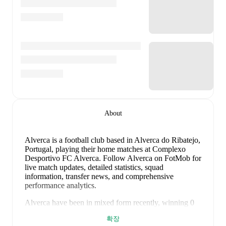
About
Alverca is a football club
based in Alverca do Ribatejo,
Portugal
, playing their home matches at Complexo
Desportivo FC Alverca
.
Follow Alverca on FotMob for
live match updates, detailed statistics, squad
information, transfer news, and comprehensive
performance analytics.
Alverca
have been in
mixed form
recently, winning
0
of their last
2
matches (
0
% win rate). They have scored
확장
1
goal
and conceded
2
during this period.
Overall,