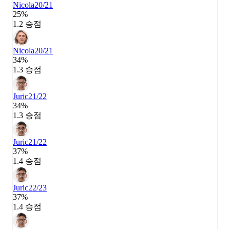
Nicola
20/21
25%
1.2 승점
Nicola
20/21
34%
1.3 승점
Juric
21/22
34%
1.3 승점
Juric
21/22
37%
1.4 승점
Juric
22/23
37%
1.4 승점