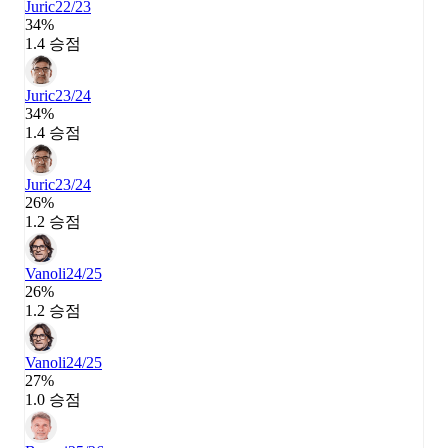
Juric
22/23
34%
1.4 승점
Juric
23/24
34%
1.4 승점
Juric
23/24
26%
1.2 승점
Vanoli
24/25
26%
1.2 승점
Vanoli
24/25
27%
1.0 승점