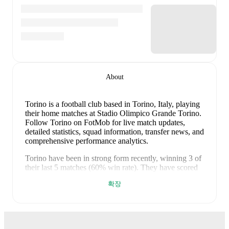
About
Torino is a football club
based in Torino, Italy
, playing
their home matches at Stadio Olimpico Grande Torino
.
Follow Torino on FotMob for live match updates,
detailed statistics, squad information, transfer news, and
comprehensive performance analytics.
Torino
have been in
strong form
recently, winning
3
of
their last
5
matches (
60
% win rate). They have scored
18
goals
and conceded
4
during this period.
Overall,
확장
their attack has been firing on all cylinders.
Defensively, they have been solid, conceding an
average of 0.8 goals per game.
In the
Serie A
, they
faced
a
1
-
2
loss to
Cagliari
, and
a
2
-
2
draw with
Juventus
.
In the
Club Friendlies
, they faced
a
13
-
0
win