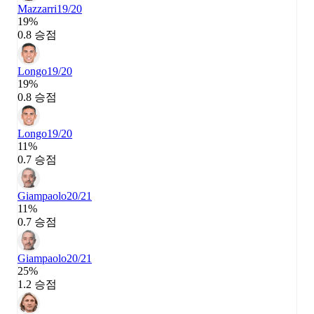
Mazzarri
19/20
19%
0.8 승점
Longo
19/20
19%
0.8 승점
Longo
19/20
11%
0.7 승점
Giampaolo
20/21
11%
0.7 승점
Giampaolo
20/21
25%
1.2 승점