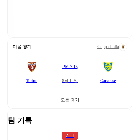
다음 경기
Coppa Italia
PM 7:15
Torino
8월 15일
Carrarese
모든 경기
팀 기록
2 - 1