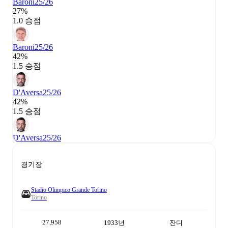
Baroni
25/26
27%
1.0 승점
Baroni
25/26
42%
1.5 승점
D'Aversa
25/26
42%
1.5 승점
D'Aversa
25/26
경기장
Stadio Olimpico Grande Torino
Torino
27,958
1933년
잔디