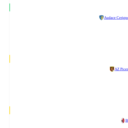
Audace Cerign
AZ Pice
B