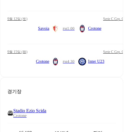
9월 12일 (토)
Serie C Grp. C
Savoia
1:00
Crotone
PM
9월 15일 (화)
Serie C Grp. C
Crotone
4:30
Inter U23
PM
경기장
Stadio Ezio Scida
Crotone