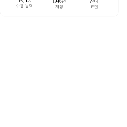
16,108
1946년
잔디
수용 능력
개장
표면