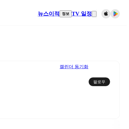
뉴스
이적
TV 일정
정보
캘린더 동기화
팔로우