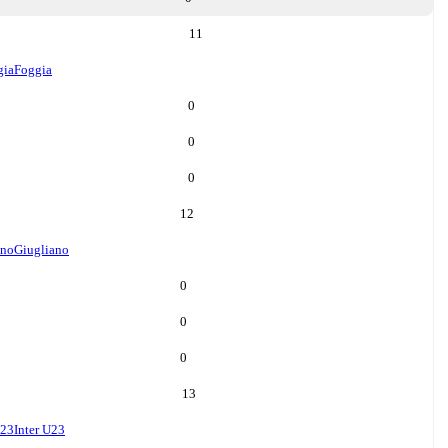
11
gia
Foggia
0
0
0
12
ano
Giugliano
0
0
0
13
U23
Inter U23