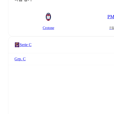
PM
Crotone
8
Serie C
Grp. C