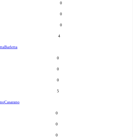
0
0
0
4
tta
Barletta
0
0
0
5
ano
Casarano
0
0
0