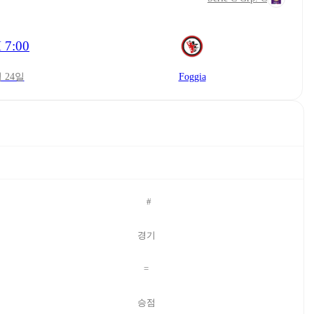
 7:00
월 24일
Foggia
#
경기
=
승점