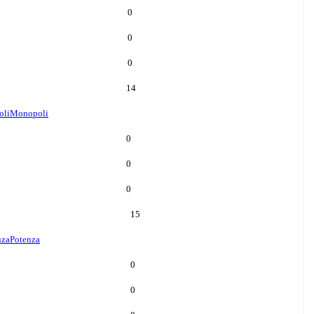
0
0
0
14
oli
Monopoli
0
0
0
15
nza
Potenza
0
0