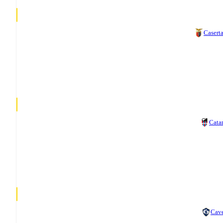
Casert
Cata
Cav