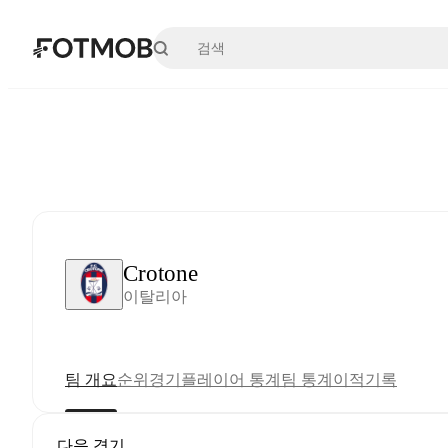
본문으로 건너뛰기
Crotone
이탈리아
팀 개요
순위
경기
플레이어 통계
팀 통계
이적
기록
다음 경기