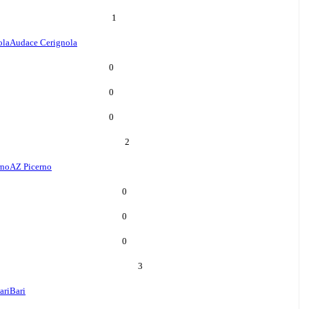
1
ola
Audace Cerignola
0
0
0
2
rno
AZ Picerno
0
0
0
3
ari
Bari