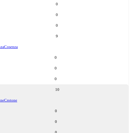
0
0
0
9
nza
Cosenza
0
0
0
10
one
Crotone
0
0
0