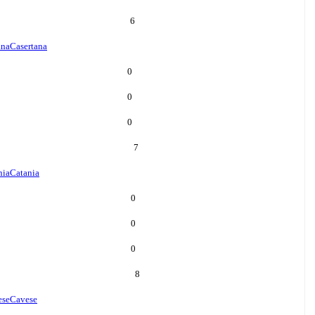
6
ana
Casertana
0
0
0
7
nia
Catania
0
0
0
8
ese
Cavese