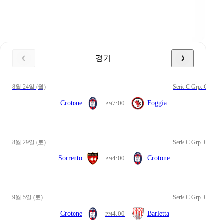
경기
8월 24일 (월)
Serie C Grp. C
Crotone
7:00
Foggia
PM
8월 29일 (토)
Serie C Grp. C
Sorrento
4:00
Crotone
PM
9월 5일 (토)
Serie C Grp. C
Crotone
4:00
Barletta
PM