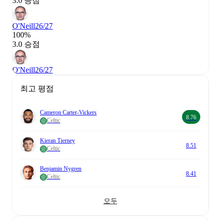
3.0 승점
O'Neill
26/27
100%
3.0 승점
O'Neill
26/27
최고 평점
Cameron Carter-Vickers
8.76
Celtic
Kieran Tierney
8.51
Celtic
Benjamin Nygren
8.41
Celtic
모두