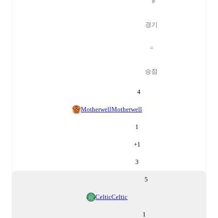
#
경기
=
승점
4
Motherwell
Motherwell
1
+
1
3
5
Celtic
Celtic
1