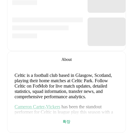
About
Celtic is a football club
based in Glasgow, Scotland
,
playing their home matches at Celtic Park
.
Follow
Celtic on FotMob for live match updates, detailed
statistics, squad information, transfer news, and
comprehensive performance analytics.
Cameron Carter-Vickers
has been the standout
performer for
Celtic
in league play
this season with a
rating of
8.76
.
Kieran Tierney
and
Benjamin Nygren
확장
have also impressed with ratings of
8.51
and
8.41
respectively.