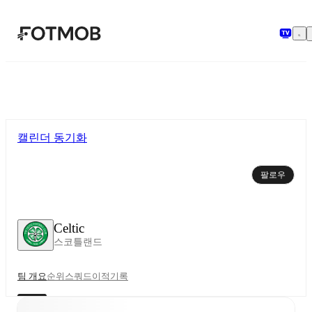
본문으로 건너뛰기
캘린더 동기화
팔로우
Celtic
스코틀랜드
팀 개요
순위
스쿼드
이적
기록