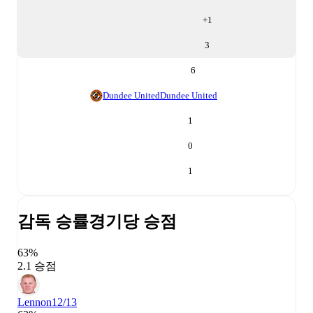
+
1
3
6
Dundee United
Dundee United
1
0
1
감독 승률
경기당 승점
63%
2.1 승점
Lennon
12/13