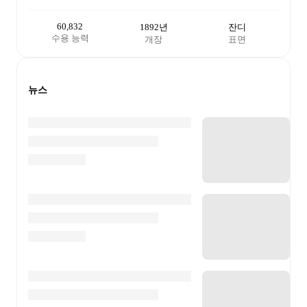
60,832
1892년
잔디
수용 능력
개장
표면
뉴스