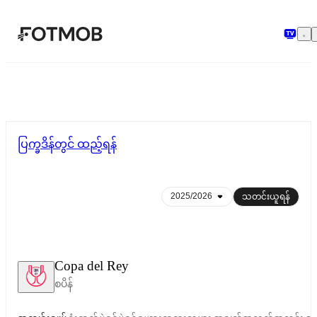
အဓိကအကြောင်းအရာသို့ ကျော်သွားရန်
ပြက္ခဒိန်တွင် ထည့်ရန်
သတင်းယူရန်
Copa del Rey
စပိန်