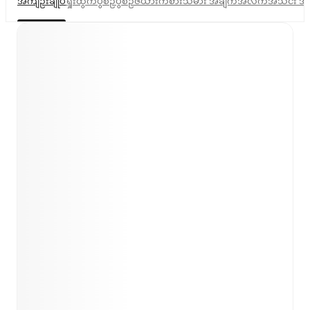
အကျဉ်းချုပ်
ရှုံးထွက်ပွဲစဉ်
ပွဲစဉ်ဇယား
ကစားသမား အချက်အလက်
အသင်း အ