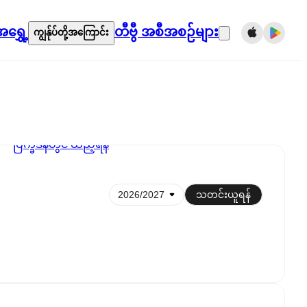
ရွှေ့
တီဗွီ အစီအစဉ်များ
ကျွန်ုပ်တို့အကြောင်း
ပြက္ခဒိန်တွင် ထည့်ရန်
သတင်းယူရန်