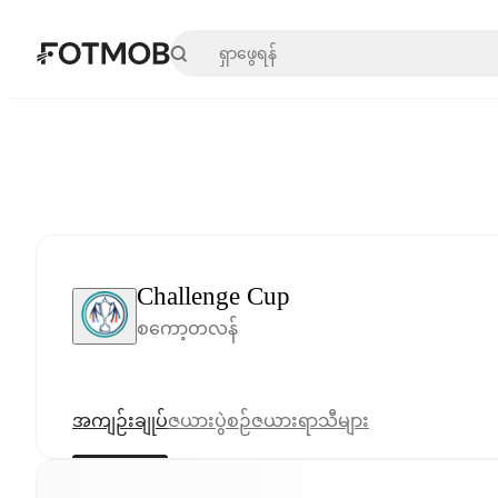
အဓိကအကြောင်းအရာသို့ ကျော်သွားရန်
Challenge Cup
စကော့တလန်
အကျဉ်းချုပ်
ဇယား
ပွဲစဉ်ဇယား
ရာသီများ