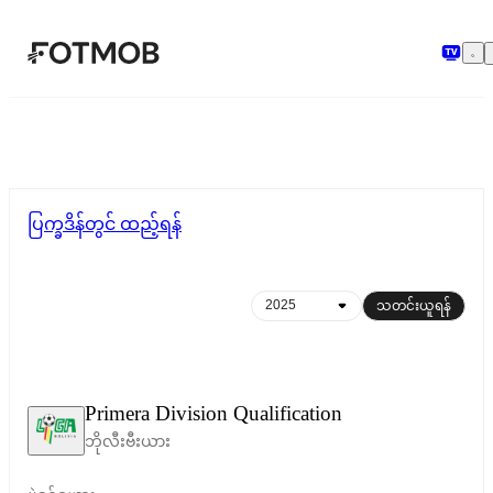
အဓိကအကြောင်းအရာသို့ ကျော်သွားရန်
ပြက္ခဒိန်တွင် ထည့်ရန်
သတင်းယူရန်
Primera Division Qualification
ဘိုလီးဗီးယား