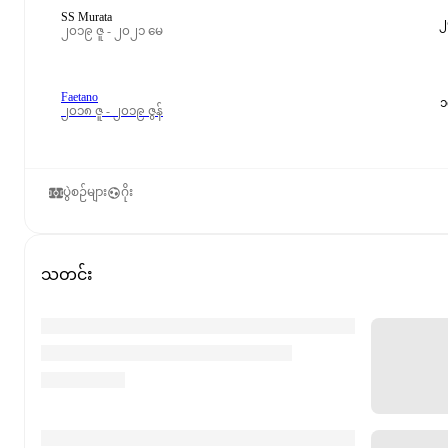
SS Murata
၂
၂၀၁၉ ဇူ - ၂၀၂၁ မေ
Faetano
၁
၂၀၁၈ ဇူ - ၂၀၁၉ ဇွန်
ပွဲစဉ်များ
ဂိုး
သတင်း