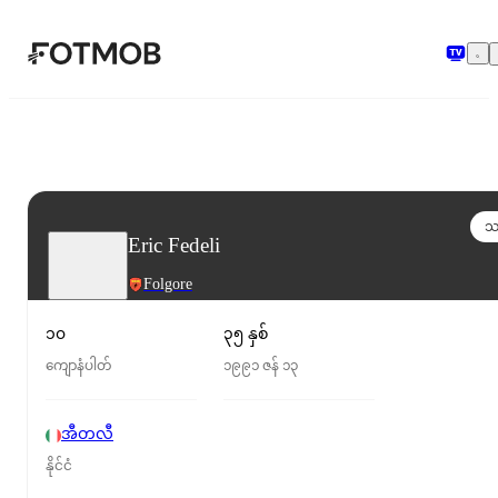
အဓိကအကြောင်းအရာသို့ ကျော်သွားရန်
သ
Eric Fedeli
Folgore
၁၀
၃၅ နှစ်
ကျောနံပါတ်
၁၉၉၁ ဇန် ၁၃
အီတလီ
နိုင်ငံ