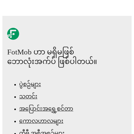
FotMob ဟာ မရှိမဖြစ်
ဘောလုံးအက်ပ် ဖြစ်ပါတယ်။
ပွဲစဉ်များ
သတင်း
အပြောင်းအရွှေ့စင်တာ
ကောလဟာလများ
တီဗွီ အစီအစဉ်များ