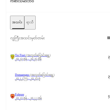
ကစားသမားဘဝ
အသင်း
ရာသီ
လူကြီးအသင်းမှတ်တမ်း
Tre Fiori
(အလွတ်ပြောင်းရွှေ့)
၃
၂၀၂၃ ဇွန် - ၂၀၂၄ ဇွန်
Domagnano
(အလွတ်ပြောင်းရွှေ့)
၃
၂၀၂၂ ဩ - ၂၀၂၃ ဇူ
Folgore
၄
၂၀၂၁ ဇွန် - ၂၀၂၂ ဇွန်