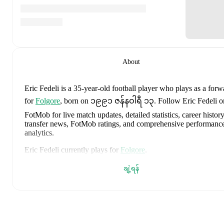
About
Eric Fedeli
is a 35-year-old football player who plays as a forw
for
Folgore
, born on ၁၉၉၁ ဇန်နဝါရီ ၁၃
.
Follow Eric Fedeli o
FotMob for live match updates, detailed statistics, career history
transfer news, FotMob ratings, and comprehensive performanc
analytics.
Eric Fedeli
currently plays for
Folgore
.
Eric Fedeli
's career has also included time at
Tre Fiori
,
ချဲ့ရန်
Domagnano
,
Folgore
,
SS Murata
,
and
Faetano
.
Eric Fedeli
is from
Italy
, and the
national team includes
Alessio
Cacciamani
,
Lorenzo Venturino
,
Niccolò Fortini
,
Gianluigi
Donnarumma
,
Marco Palestra
,
Davide Bartesaghi
,
Fabio
Chiarodia
,
Luca Lipani
,
Filippo Mané
,
Luigi Cherubini
,
Franc