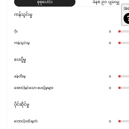
စုစုပေါင်း
မိနစ် ၉၀ ပျမ်းမျှ
အဆ
ကန်သွင်းမှု
ဂိုး
၀
ကန်သွင်းမှု
၀
ပေးပို့မှု
ဖန်တီးမှု
၀
အောင်မြင်သော ပေးပို့မှုများ
၀
ပိုင်ဆိုင်မှု
ဘောလုံးထိချက်
၀