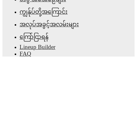
ကျွန်ုပ်တို့အကြောင်း
အလုပ်အခွင့်အလမ်းများ
ကြော်ငြာရန်
Lineup Builder
FAQ
ဖီဖာ အဆင့်များ အမျိုးသား
ဖီဖာ အဆင့်များ အမျိုးသမီး
ပွဲစဉ်ခန့်မှန်းမှု
သတင်းလွှာ
အက်ပ် ရယူရန်