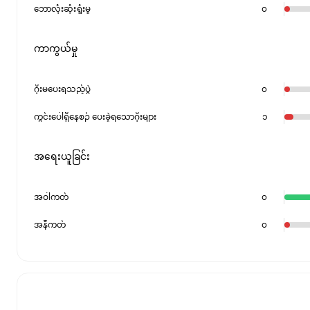
ဘောလုံးဆုံးရှုံးမှု
၀
ကာကွယ်မှု
ဂိုးမပေးရသည့်ပွဲ
၀
ကွင်းပေါ်ရှိနေစဉ် ပေးခဲ့ရသောဂိုးများ
၁
အရေးယူခြင်း
အဝါကတ်
၀
အနီကတ်
၀