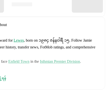
bout
rward
for
Lewes
, born on ၁၉၈၄ ဇန်နဝါရီ ၁၅
.
Follow Jamie
areer history, transfer news, FotMob ratings, and comprehensive
face
Enfield Town
in the
Isthmian Premier Division
.
ျဲ့ရန်
ley Town
.
ordan Pickford
,
Ezri Konsa
,
Nico O'Reilly
,
Declan Rice
,
John
ane
,
Jude Bellingham
,
Marcus Rashford
,
Trevoh Chalobah
,
ainoo
,
Morgan Rogers
,
Anthony Gordon
,
Ollie Watkins
,
Noni
James
,
Djed Spence
,
and
Jarell Quansah
.
Explore each player's
d international career data.