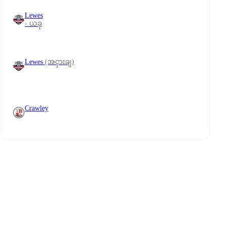
Lewes
- ယခု
Lewes
(အငှားချ)
Crawley