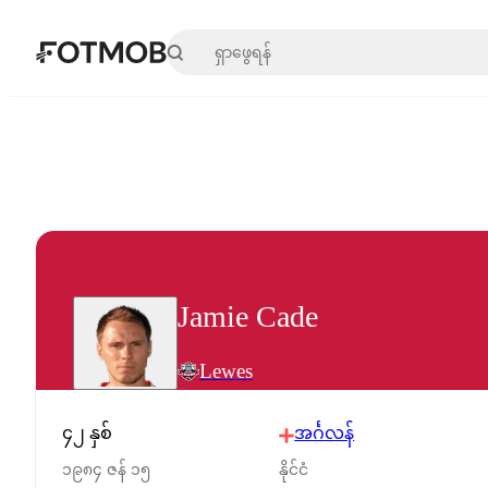
အဓိကအကြောင်းအရာသို့ ကျော်သွားရန်
Jamie Cade
Lewes
၄၂ နှစ်
အင်္ဂလန်
၁၉၈၄ ဇန် ၁၅
နိုင်ငံ