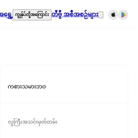
ရွှေ့
တီဗွီ အစီအစဉ်များ
ကျွန်ုပ်တို့အကြောင်း
ကစားသမားဘဝ
လူကြီးအသင်းမှတ်တမ်း