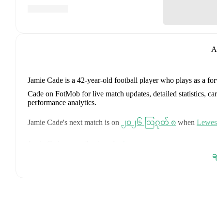
A
Jamie Cade
is a 42-year-old football player who plays as a fo
Cade on FotMob for live match updates, detailed statistics, c
performance analytics.
Jamie Cade
's next match is on
၂၀၂၆ ဩဂုတ် ၈
when
Lewes
Jamie Cade
currently plays for
Lewes
.
ခ
Jamie Cade
's career has also included time at
Lewes
and
Craw
Jamie Cade
is from
England
, and the
national team includes
J
Stones
,
Marc Guéhi
,
Bukayo Saka
,
Elliot Anderson
,
Harry K
Dean Henderson
,
Jordan Henderson
,
Daniel Burn
,
Kobbie M
Madueke
,
Eberechi Eze
,
Ivan Toney
,
James Trafford
,
Reece 
page on FotMob for comprehensive statistics, match history, an