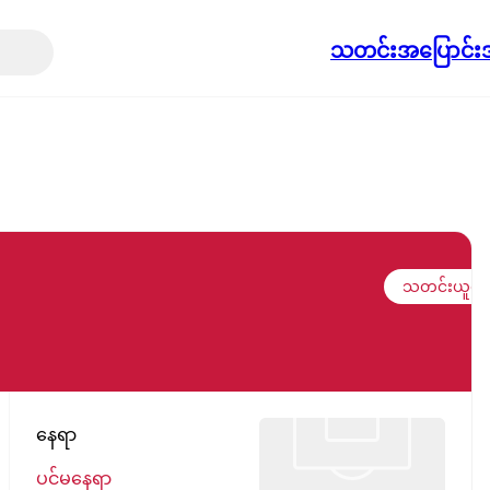
သတင်း
အပြောင်းအ
သတင်းယူရန်
နေရာ
ပင်မနေရာ