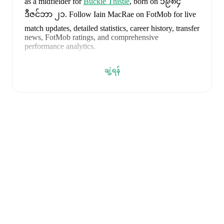
as a midfielder
for
Buckie Thistle
, born on ၁၉၈၄
ဒီဇင်ဘာ ၂၁
.
Follow Iain MacRae on FotMob for live
match updates, detailed statistics, career history, transfer
news, FotMob ratings, and comprehensive
performance analytics.
Iain MacRae
's next match is on
၂၀၂၆ ဩဂုတ် ၈
ချဲ့ရန်
when
Buckie Thistle
face
Brora Rangers
in the
Highland League
.
Iain MacRae
currently plays for
Buckie Thistle
alongside
Andy Burr
,
Callum Murray
,
Liam Batty
,
Ryan Sewell
,
Sean McIntosh
,
Darryl McHardy
,
Sam
Morrison
,
Innes McKay
,
Fraser Robertson
,
Aaron
Nicolson
,
Josh Peters
,
Fin Allen
,
Theo Simpson
,
Ross
Morrison
,
Aaron Conway
,
Ryan Fyffe
,
Ross Paterson
,
Bodhan Campbell
,
Marcus Goodall
,
and
Harry Noble
.
Visit their player pages on FotMob to explore detailed
statistics, performance ratings, and career information.
Iain MacRae
is from
Scotland
, and the
national team
includes
Angus Gunn
,
Aaron Hickey
,
Andrew
Robertson
,
Scott McTominay
,
Grant Hanley
,
Kieran
Tierney
,
John McGinn
,
Tyler Fletcher
,
Lyndon Dykes
,