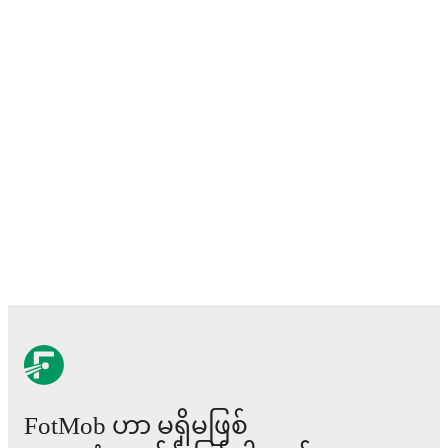
FotMob ဟာ မရှိမဖြစ်