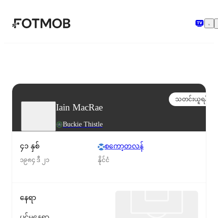
အဓိကအကြောင်းအရာသို့ ကျော်သွားရန်
သတင်းယူရန်
Iain MacRae
Buckie Thistle
၄၁ နှစ်
စကော့တလန်
၁၉၈၄ ဒီ ၂၁
နိုင်ငံ
နေရာ
ပင်မနေရာ