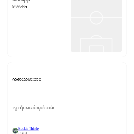
Midfielder
ကစားသမားဘဝ
လူကြီးအသင်းမှတ်တမ်း
Buckie Thistle
- ယခု