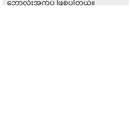
ဘောလုံးအက်ပ် ဖြစ်ပါတယ်။
ပွဲစဉ်များ
သတင်း
အပြောင်းအရွှေ့စင်တာ
ကောလဟာလများ
တီဗွီ အစီအစဉ်များ
ကျွန်ုပ်တို့အကြောင်း
အလုပ်အခွင့်အလမ်းများ
ကြော်ငြာရန်
Lineup Builder
FAQ