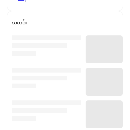
သတင်း