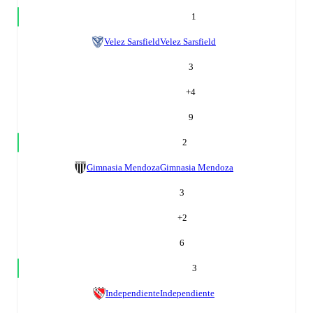
1
Velez Sarsfield
Velez Sarsfield
3
+
4
9
2
Gimnasia Mendoza
Gimnasia Mendoza
3
+
2
6
3
Independiente
Independiente