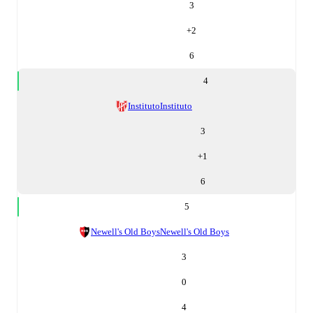
3
+
2
6
4
Instituto
Instituto
3
+
1
6
5
Newell's Old Boys
Newell's Old Boys
3
0
4