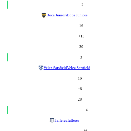
2
Boca Juniors
Boca Juniors
16
+
13
30
3
Velez Sarsfield
Velez Sarsfield
16
+
6
28
4
Talleres
Talleres
16