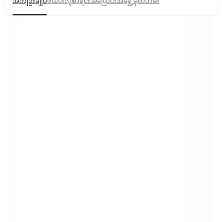
အကျဉ်းချုပ်
ဇယား
လူစာရင်း
အပြောင်းအရွှေ့
မှတ်တမ်း