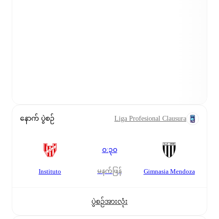
နောက် ပွဲစဉ်
Liga Profesional Clausura
၀:၃၀
မနက်ဖြန်
Instituto
Gimnasia Mendoza
ပွဲစဉ်အားလုံး