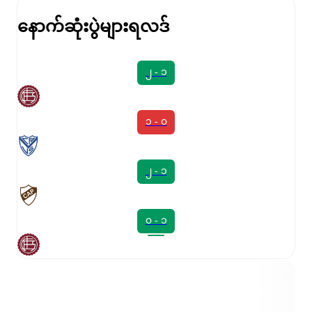
နောက်ဆုံးပွဲများရလဒ်
၂ - ၁
၁ - ၀
၂ - ၁
၀ - ၁