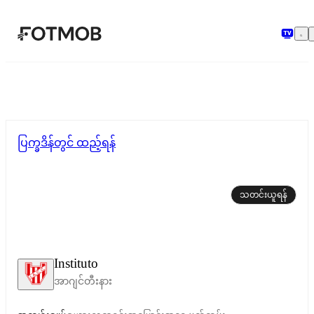
အဓိကအကြောင်းအရာသို့ ကျော်သွားရန်
ပြက္ခဒိန်တွင် ထည့်ရန်
သတင်းယူရန်
Instituto
အာဂျင်တီးနား