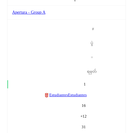
Apertura - Group A
#
ပွဲ
=
ရမှတ်
1
Estudiantes
Estudiantes
16
+
12
31