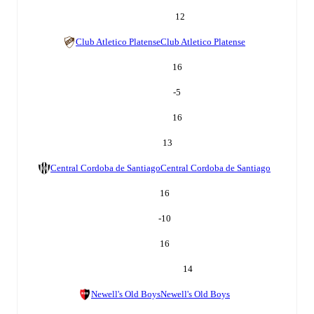
12
Club Atletico Platense
Club Atletico Platense
16
-5
16
13
Central Cordoba de Santiago
Central Cordoba de Santiago
16
-10
16
14
Newell's Old Boys
Newell's Old Boys