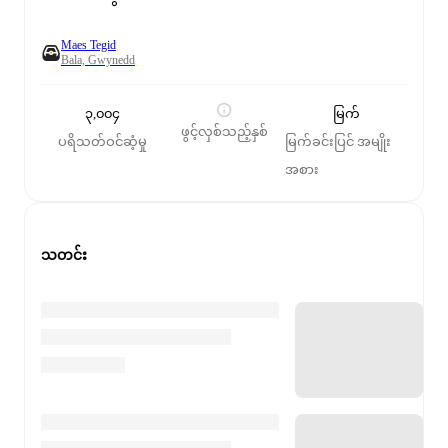
Maes Tegid
Bala, Gwynedd
၃,၀၀၄
မြက်
ဖွင့်လှစ်သည့်နှစ်
ပရိသတ်ဝင်ဆံ့မှု
မြက်ခင်းပြင် အမျိုး
အစား
သတင်း