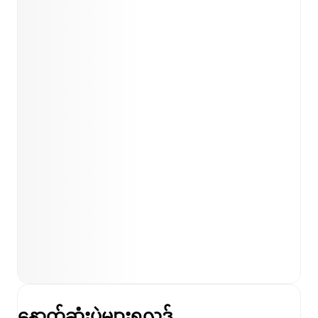
နောက်ဆုံးပွဲများရလဒ်