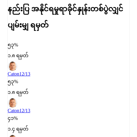
နည်းပြ အနိုင်ရမှုရာခိုင်နှုန်း
တစ်ပွဲလျှင်
ပျမ်းမျှ ရမှတ်
၅၃%
၁.၈ ရမှတ်
Caton
12/13
၅၃%
၁.၈ ရမှတ်
Caton
12/13
၄၁%
၁.၄ ရမှတ်