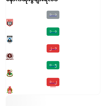
၁ - ၁
၁ - ၀
၂ - ၁
၀ - ၅
၁ - ၂