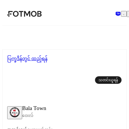
အဓိကအကြောင်းအရာသို့ ကျော်သွားရန်
ပြက္ခဒိန်တွင် ထည့်ရန်
သတင်းယူရန်
Bala Town
ဝေးလ်