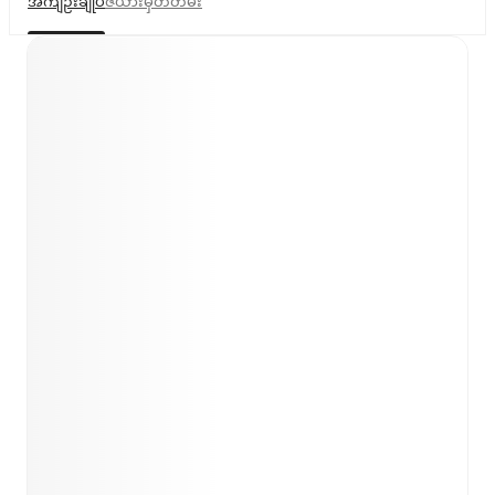
အကျဉ်းချုပ်
ဇယား
မှတ်တမ်း