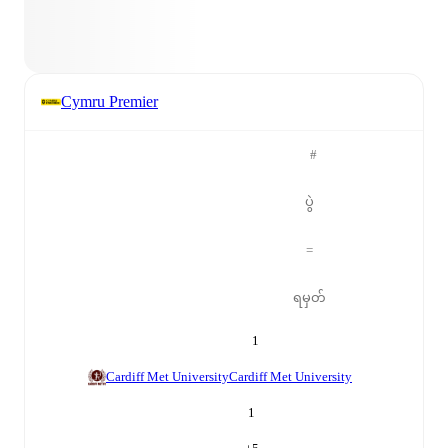
Cymru Premier
#
ပွဲ
=
ရမှတ်
1
Cardiff Met University
Cardiff Met University
1