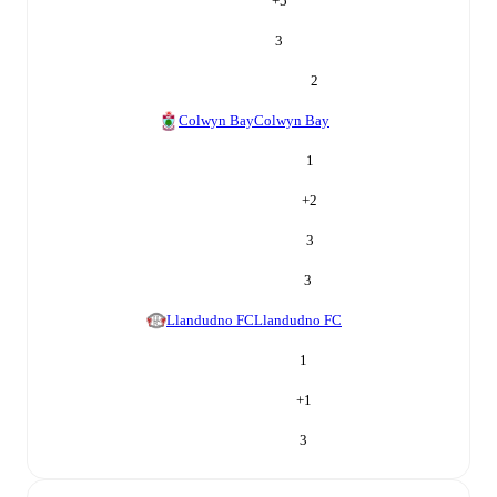
+
5
3
2
Colwyn Bay
Colwyn Bay
1
+
2
3
3
Llandudno FC
Llandudno FC
1
+
1
3