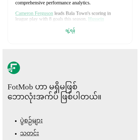
comprehensive performance analytics.
Cameron Ferguson
leads
Bala Town
's scoring
in
league play
with
8
goals
this season.
Hussein
Mehasseb
has contributed
6
, while
Jacob Tarasenko
has added
5
.
ချဲ့ရန်
Bala Town
have been in
mixed form
recently, winning
2
of their last
5
matches (
40
% win rate). They have
scored
9
goals
and conceded
5
during this period.
Overall, they have shown good attacking threat.
In the
Premier League Relegation Group
, their recent results
include
a
1
-
1
draw with
Flint Town United
,
a
1
-
0
win
against
Haverfordwest
,
a
1
-
2
loss to
Cardiff Met
University
,
a
5
-
0
win against
Llanelli
, and
a
1
-
2
loss to
FotMob ဟာ မရှိမဖြစ်
Briton Ferry
.
ဘောလုံးအက်ပ် ဖြစ်ပါတယ်။
Recent results for
Bala Town
:
၂၀၂၆ မတ် ၁၄
:
Premier League Relegation Group
-
1
-
1
draw
at
Flint Town United
ပွဲစဉ်များ
၂၀၂၆ မတ် ၂၁
:
Premier League Relegation Group
သတင်း
-
1
-
0
win
vs
Haverfordwest