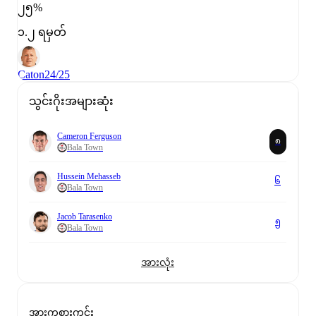
၂၅%
၁.၂ ရမှတ်
Caton
24/25
သွင်းဂိုးအများဆုံး
Cameron Ferguson
၈
Bala Town
Hussein Mehasseb
၆
Bala Town
Jacob Tarasenko
၅
Bala Town
အားလုံး
အားကစားကွင်း