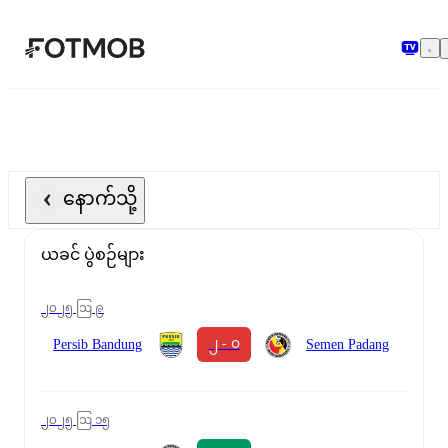
အဓိကအကြောင်းအရာသို့ ကျော်သွားရန်
နောက်သို့
ယခင် ပွဲစဉ်များ
၂၀၂၅ ဩ ၉
၂ - ၀
Persib Bandung
Semen Padang
၂၀၂၅ ဩ ၁၅