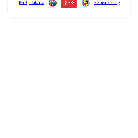
၃ - ၀
Persija Jakarta
Semen Padang