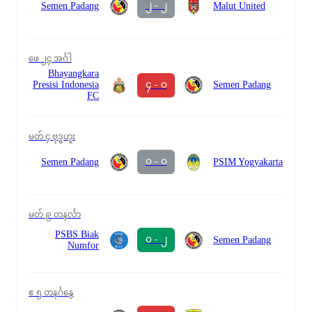
၂ - ၂
Semen Padang
Malut United
ဖေ ၂၄ အင်္ဂါ
Bhayangkara
၄ - ၀
Presisi Indonesia
Semen Padang
FC
မတ် ၄ ဗုဒ္ဓဟူး
၀ - ၀
Semen Padang
PSIM Yogyakarta
မတ် ၉ တနင်္လာ
PSBS Biak
၀ - ၂
Semen Padang
Numfor
ဧ ၅ တနင်္ဂနွေ