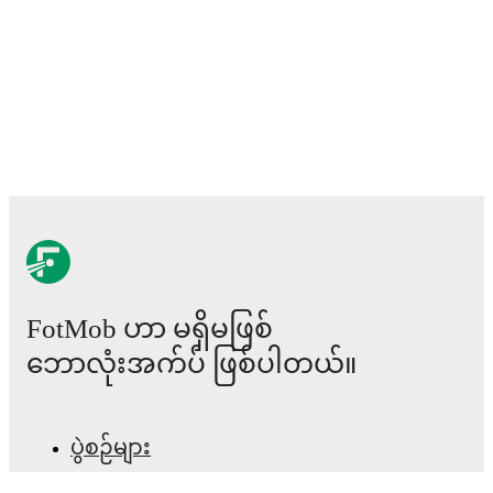
FotMob ဟာ မရှိမဖြစ်
ဘောလုံးအက်ပ် ဖြစ်ပါတယ်။
ပွဲစဉ်များ
သတင်း