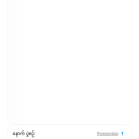
နောက် ပွဲစဉ်
Premiership