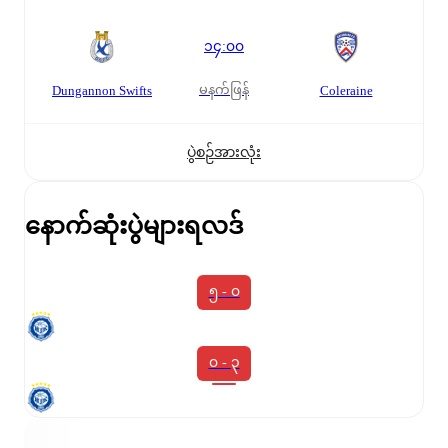
၁၄:၀၀
မနက်ဖြန်
Dungannon Swifts
Coleraine
ပွဲစဉ်အားလုံး
နောက်ဆုံးပွဲများရလဒ်
၅ - ၀
၀ - ၃