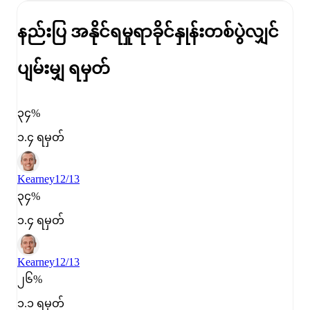
နည်းပြ အနိုင်ရမှုရာခိုင်နှုန်း
တစ်ပွဲလျှင်
ပျမ်းမျှ ရမှတ်
၃၄%
၁.၄ ရမှတ်
Kearney
12/13
၃၄%
၁.၄ ရမှတ်
Kearney
12/13
၂၆%
၁.၁ ရမှတ်