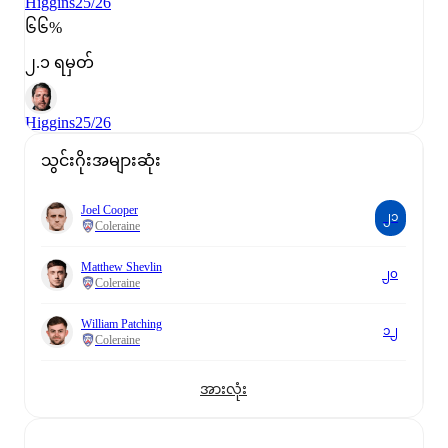
Higgins
25/26
၆၆%
၂.၁ ရမှတ်
Higgins
25/26
သွင်းဂိုးအများဆုံး
Joel Cooper
၂၁
Coleraine
Matthew Shevlin
၂၀
Coleraine
William Patching
၁၂
Coleraine
အားလုံး