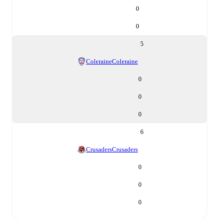
0
0
5
Coleraine
Coleraine
0
0
0
6
Crusaders
Crusaders
0
0
0