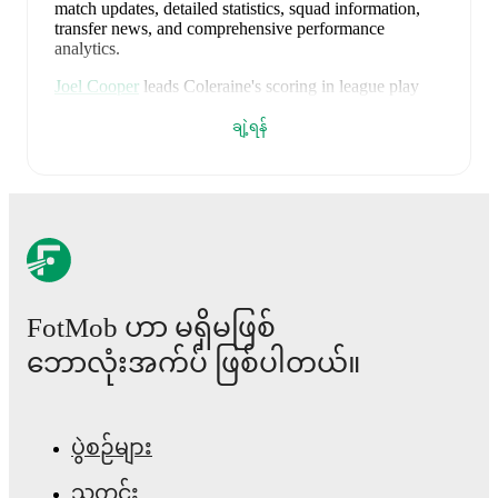
match updates, detailed statistics, squad information,
transfer news, and comprehensive performance
analytics.
Joel Cooper
leads
Coleraine
's scoring
in league play
with
21
goals
this season.
Matthew Shevlin
has
contributed
20
, while
William Patching
has added
12
.
ချဲ့ရန်
Coleraine
have been in
mixed form
recently, winning
0
of their last
2
matches (
0
% win rate). They have scored
0
goals
and conceded
8
during this period.
Overall,
finding the net has proven difficult.
However,
defensive frailties have been a concern, conceding an
average of 4.0 goals per game.
In the
Conference
League Qualification
, their recent results include
a
0
-
5
loss to
HJK
, and
a
0
-
3
loss to
HJK
.
FotMob ဟာ မရှိမဖြစ်
Recent results for
Coleraine
:
ဘောလုံးအက်ပ် ဖြစ်ပါတယ်။
၂၀၂၆ ဇူလိုင် ၂၃
:
Conference League Qualification
-
0
-
5
loss
at
HJK
ပွဲစဉ်များ
၂၀၂၆ ဇူလိုင် ၃၀
:
Conference League Qualification
-
0
-
3
loss
vs
HJK
သတင်း