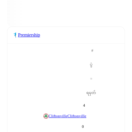
Premiership
#
ပွဲ
=
ရမှတ်
4
Cliftonville
Cliftonville
0