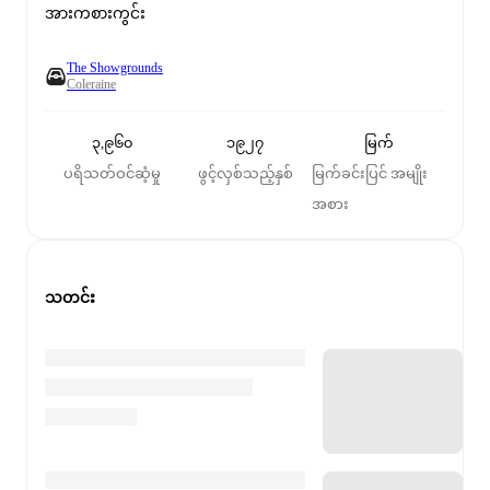
အားကစားကွင်း
The Showgrounds
Coleraine
၃,၉၆၀
၁၉၂၇
မြက်
ပရိသတ်ဝင်ဆံ့မှု
ဖွင့်လှစ်သည့်နှစ်
မြက်ခင်းပြင် အမျိုး
အစား
သတင်း