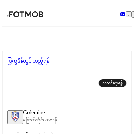
အဓိကအကြောင်းအရာသို့ ကျော်သွားရန်
ပြက္ခဒိန်တွင် ထည့်ရန်
သတင်းယူရန်
Coleraine
မြောက်အိုင်ယာလန်