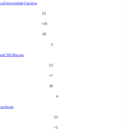
ica
Universidad Catolica
23
+
19
39
3
ara
CSD Macara
23
+
7
38
4
cas
Aucas
23
+
1