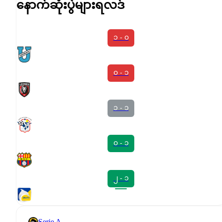
နောက်ဆုံးပွဲများရလဒ်
၁ - ၀
၀ - ၁
၁ - ၁
၀ - ၁
၂ - ၁
Serie A