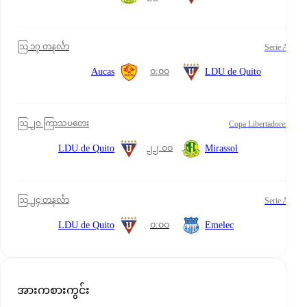
ဩ ၁၇ တနင်္လာ
Serie A
၀:၀၀
Aucas
LDU de Quito
ဩ ၂၀ ကြာသပတေး
Copa Libertadores
၂၂:၀၀
LDU de Quito
Mirassol
ဩ ၂၄ တနင်္လာ
Serie A
၀:၀၀
LDU de Quito
Emelec
အားကစားကွင်း