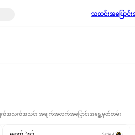
သတင်း
အပြောင်းအ
ျက်အလက်
အသင်း အချက်အလက်
အပြောင်းအရွှေ့
မှတ်တမ်း
နောက် ပွဲစဉ်
Serie A