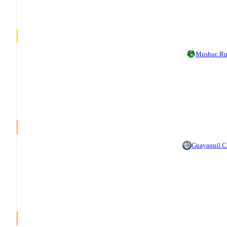
Mushuc R
Guayaquil C