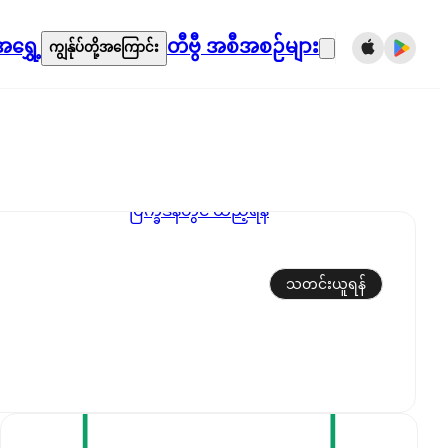
ရွှေ့
တီဗွီ အစီအစဉ်များ
ကျွန်ုပ်တို့အကြောင်း
ပြက္ခဒိန်တွင် ထည့်ရန်
သတင်းယူရန်