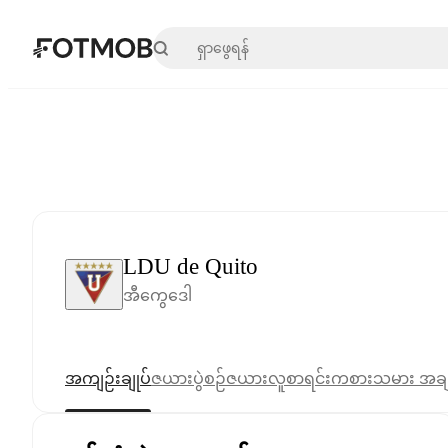
အဓိကအကြောင်းအရာသို့ ကျော်သွားရန်
LDU de Quito
အီကွေဒေါ
အကျဉ်းချုပ်
ဇယား
ပွဲစဉ်ဇယား
လူစာရင်း
ကစားသမား အခ