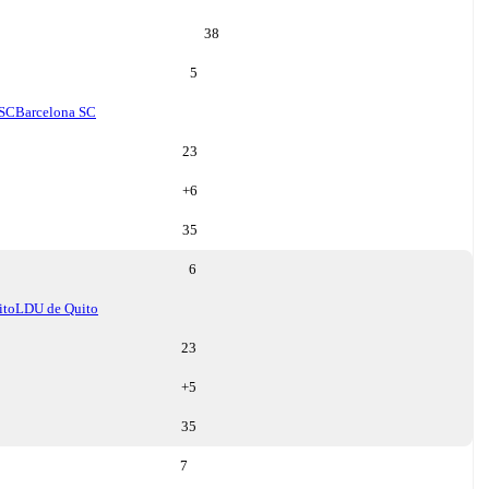
38
5
 SC
Barcelona SC
23
+
6
35
6
ito
LDU de Quito
23
+
5
35
7