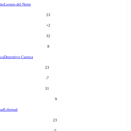
rte
Leones del Norte
23
+
2
32
8
nca
Deportivo Cuenca
23
-7
31
9
tad
Libertad
23
-2