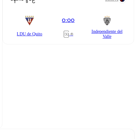
၀:၀၀
Independiente del
ဩ ၈
LDU de Quito
Valle