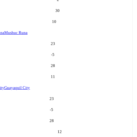
30
10
una
Mushuc Runa
23
-5
28
11
ity
Guayaquil City
23
-5
28
12