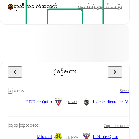
ရာသီ အချက်အလက်
နောက်ဆုံးပွဲထွက် ၁၁ ဦး
ပွဲစဉ်ဇယား
ဩ ၈ စနေ
Serie A
၀:၀၀
LDU de Quito
Independiente del Valle
ဩ ၁၃ ကြာသပတေး
Copa Libertadores
၂၂:၀၀
Mirassol
LDU de Quito