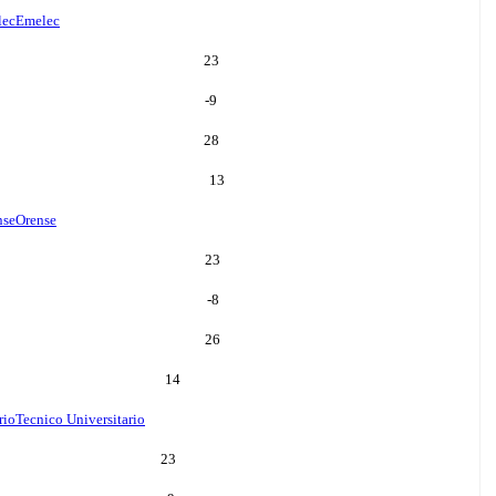
lec
Emelec
23
-9
28
13
nse
Orense
23
-8
26
14
rio
Tecnico Universitario
23