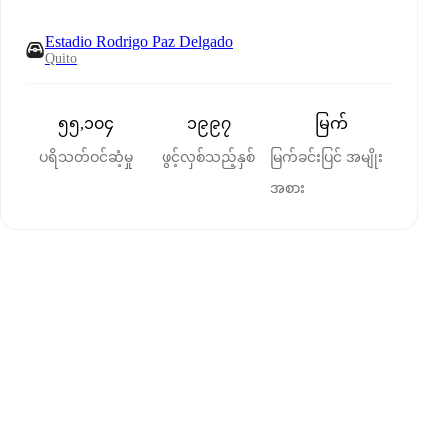
Estadio Rodrigo Paz Delgado
Quito
၅၅,၁၀၄
၁၉၉၇
မြက်
ပရိသတ်ဝင်ဆံ့မှု
ဖွင့်လှစ်သည့်နှစ်
မြက်ခင်းပြင် အမျိုး
အစား