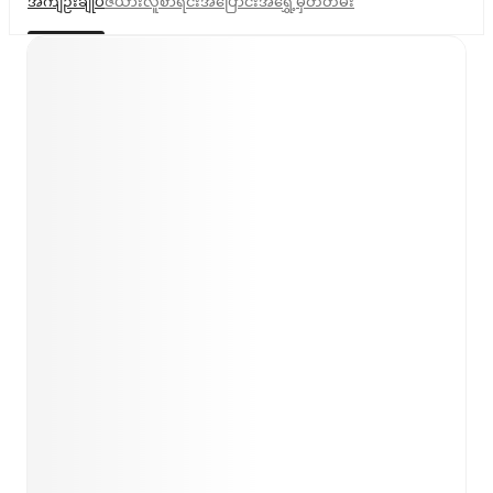
အကျဉ်းချုပ်
ဇယား
လူစာရင်း
အပြောင်းအရွှေ့
မှတ်တမ်း