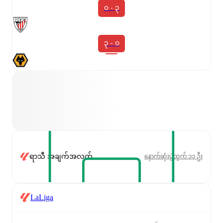
၀ - ၃
၃ - ၀
ရာသီ အချက်အလက်
နောက်ဆုံးပွဲထွက် ၁၁ ဦး
LaLiga