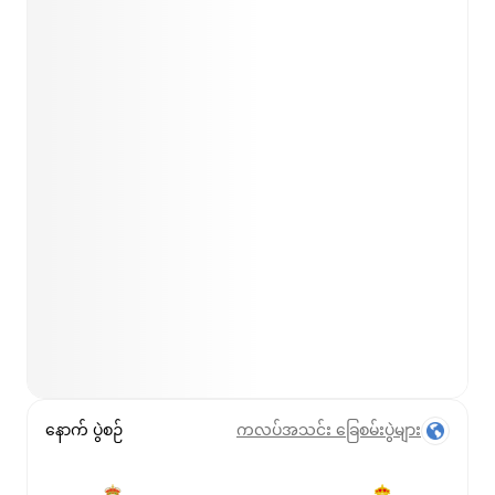
နောက် ပွဲစဉ်
ကလပ်အသင်း ခြေစမ်းပွဲများ