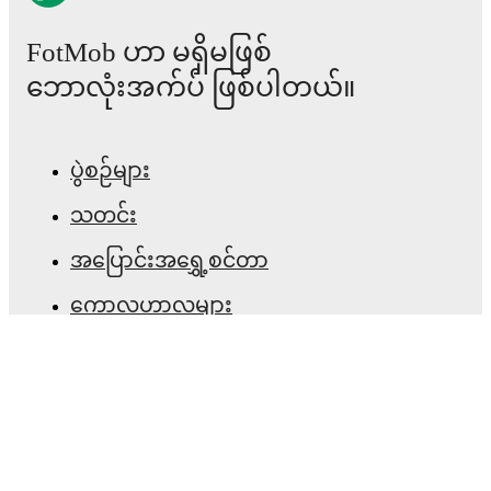
၂၀၂၆ မေ ၃၁
:
LaLiga2
-
4
-
1
win
vs
Cadiz
FotMob ဟာ မရှိမဖြစ်
၂၀၂၆ ဇူလိုင် ၁၈
:
Club Friendlies
-
1
-
1
draw
at
ဘောလုံးအက်ပ် ဖြစ်ပါတယ်။
Real Sociedad
၂၀၂၆ ဇူလိုင် ၂၄
:
Club Friendlies
-
0
-
2
loss
at
Osasuna
ပွဲစဉ်များ
၂၀၂၆ ဇူလိုင် ၂၉
:
Club Friendlies
-
0
-
3
loss
vs
သတင်း
Athletic Club
အပြောင်းအရွှေ့စင်တာ
၂၀၂၆ ဩဂုတ် ၁
:
Club Friendlies
-
0
-
3
loss
at
Wolverhampton Wanderers
ကောလဟာလများ
Upcoming fixtures for
Racing Santander
:
တီဗွီ အစီအစဉ်များ
၂၀၂၆ ဩဂုတ် ၇
:
Club Friendlies
-
vs
Sporting
ကျွန်ုပ်တို့အကြောင်း
Gijon
၂၀၂၆ ဩဂုတ် ၁၆
:
LaLiga
-
vs
Villarreal
အလုပ်အခွင့်အလမ်းများ
၂၀၂၆ ဩဂုတ် ၂၃
:
LaLiga
-
at
Getafe
ကြော်ငြာရန်