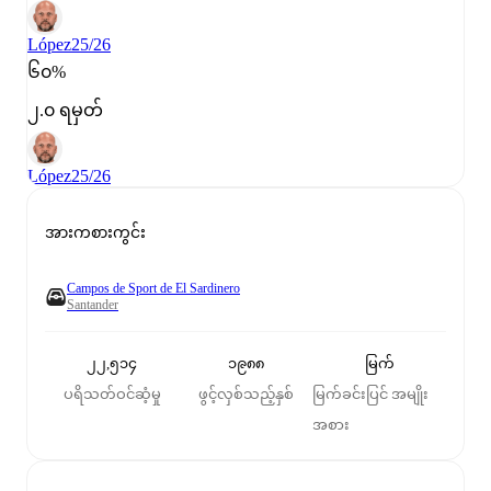
López
25/26
၆၀%
၂.၀ ရမှတ်
López
25/26
အားကစားကွင်း
Campos de Sport de El Sardinero
Santander
၂၂,၅၁၄
၁၉၈၈
မြက်
ပရိသတ်ဝင်ဆံ့မှု
ဖွင့်လှစ်သည့်နှစ်
မြက်ခင်းပြင် အမျိုး
အစား