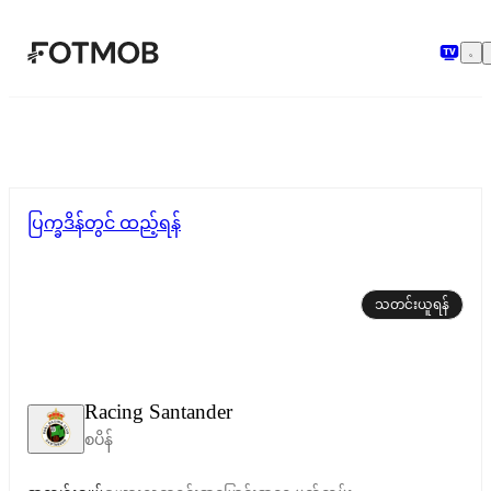
အဓိကအကြောင်းအရာသို့ ကျော်သွားရန်
ပြက္ခဒိန်တွင် ထည့်ရန်
သတင်းယူရန်
Racing Santander
စပိန်