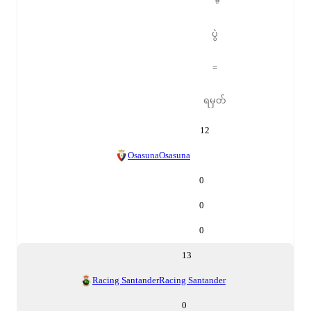
#
ပွဲ
=
ရမှတ်
12
Osasuna
Osasuna
0
0
0
13
Racing Santander
Racing Santander
0