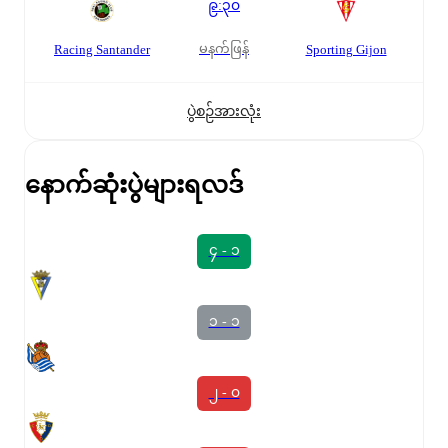
၉:၃၀
မနက်ဖြန်
Racing Santander
Sporting Gijon
ပွဲစဉ်အားလုံး
နောက်ဆုံးပွဲများရလဒ်
၄ - ၁
၁ - ၁
၂ - ၀