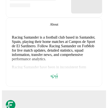
About
Racing Santander is a football club
based in Santander,
Spain
, playing their home matches at Campos de Sport
de El Sardinero
.
Follow Racing Santander on FotMob
for live match updates, detailed statistics, squad
information, transfer news, and comprehensive
performance analytics.
Racing Santander
have been in
inconsistent form
recently, winning
1
of their last
5
matches (
20
% win
rate). They have scored
5
goals
and conceded
10
ချဲ့ရန်
during this period.
In the
LaLiga2
, they faced
a
4
-
1
win
against
Cadiz
.
In the
Club Friendlies
, they faced
a
1
-
1
draw with
Real Sociedad
,
a
0
-
2
loss to
Osasuna
,
a
0
-
3
loss to
Athletic Club
, and
a
0
-
3
loss to
Wolverhampton
Wanderers
.
Recent results for
Racing Santander
: