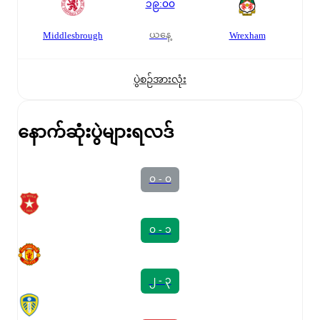
၁၉:၀၀
ယနေ့
Middlesbrough
Wrexham
ပွဲစဉ်အားလုံး
နောက်ဆုံးပွဲများရလဒ်
၀ - ၀
၀ - ၁
၂ - ၃