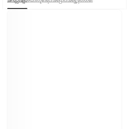
အကျဉ်းချုပ်
ဇယား
လူစာရင်း
အပြောင်းအရွှေ့
မှတ်တမ်း