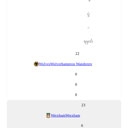
#
ပွဲ
=
ရမှတ်
22
Wolves
Wolverhampton Wanderers
0
0
0
23
Wrexham
Wrexham
0