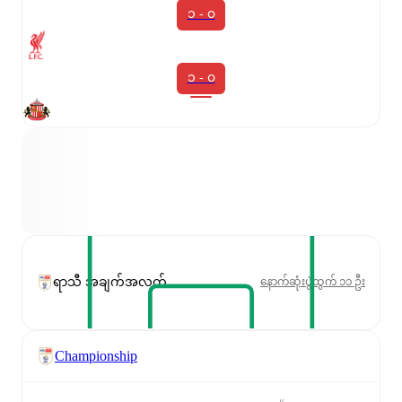
၁ - ၀
၁ - ၀
ရာသီ အချက်အလက်
နောက်ဆုံးပွဲထွက် ၁၁ ဦး
Championship