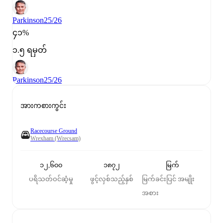
Parkinson
25/26
၄၁%
၁.၅ ရမှတ်
Parkinson
25/26
အားကစားကွင်း
Racecourse Ground
Wrexham (Wrecsam)
၁၂,၆၀၀
၁၈၇၂
မြက်
ပရိသတ်ဝင်ဆံ့မှု
ဖွင့်လှစ်သည့်နှစ်
မြက်ခင်းပြင် အမျိုး
အစား