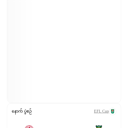
နောက် ပွဲစဉ်
EFL Cup