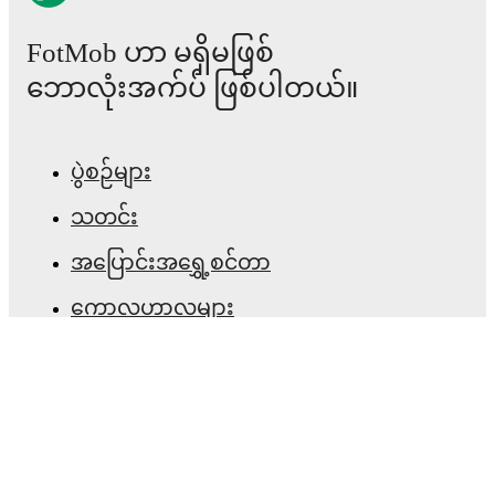
Recent results for
Wrexham
:
FotMob ဟာ မရှိမဖြစ်
၂၀၂၆ ဇူလိုင် ၁၁
:
Club Friendlies
-
0
-
0
draw
at
ဘောလုံးအက်ပ် ဖြစ်ပါတယ်။
Wisła Kraków
၂၀၂၆ ဇူလိုင် ၁၈
:
Club Friendlies
-
1
-
0
win
at
Manchester United
ပွဲစဉ်များ
၂၀၂၆ ဇူလိုင် ၂၅
:
Club Friendlies
-
3
-
2
win
at
သတင်း
Leeds United
၂၀၂၆ ဇူလိုင် ၂၉
:
Club Friendlies
-
0
-
1
loss
at
အပြောင်းအရွှေ့စင်တာ
Liverpool
ကောလဟာလများ
၂၀၂၆ ဩဂုတ် ၂
:
Club Friendlies
-
0
-
1
loss
at
တီဗွီ အစီအစဉ်များ
Sunderland
Upcoming fixtures for
Wrexham
:
ကျွန်ုပ်တို့အကြောင်း
၂၀၂၆ ဩဂုတ် ၇
:
EFL Cup
-
at
Middlesbrough
အလုပ်အခွင့်အလမ်းများ
၂၀၂၆ ဩဂုတ် ၁၇
:
Championship
-
at
Cardiff
ကြော်ငြာရန်