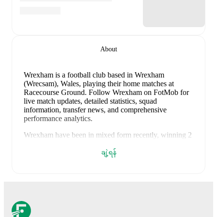
About
Wrexham is a football club
based in Wrexham
(Wrecsam), Wales
, playing their home matches at
Racecourse Ground
.
Follow Wrexham on FotMob for
live match updates, detailed statistics, squad
information, transfer news, and comprehensive
performance analytics.
Wrexham
have been in
mixed form
recently, winning
2
of their last
5
matches (
40
% win rate). They have
scored
4
goals
and conceded
4
during this period.
ချဲ့ရန်
Overall, finding the net has proven difficult.
Defensively, they have been solid, conceding an
average of 0.8 goals per game.
In the
Club Friendlies
,
their recent results include
a
0
-
0
draw with
Wisła
Kraków
,
a
1
-
0
win against
Manchester United
,
a
3
-
2
win against
Leeds United
,
a
0
-
1
loss to
Liverpool
, and
a
0
-
1
loss to
Sunderland
.