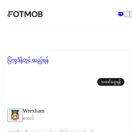
အဓိကအကြောင်းအရာသို့ ကျော်သွားရန်
ပြက္ခဒိန်တွင် ထည့်ရန်
သတင်းယူရန်
Wrexham
ဝေးလ်