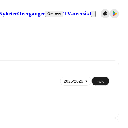
Nyheter
Overganger
TV-oversikt
Om oss
Synkroniser til kalender
Følg