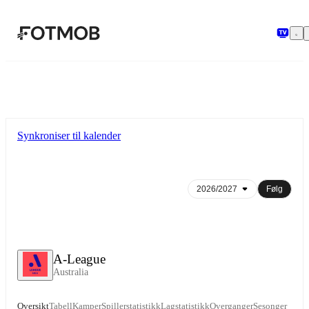
Hopp til hovedinnholdet
Synkroniser til kalender
Følg
A-League
Australia
Oversikt
Tabell
Kamper
Spillerstatistikk
Lagstatistikk
Overganger
Sesonger