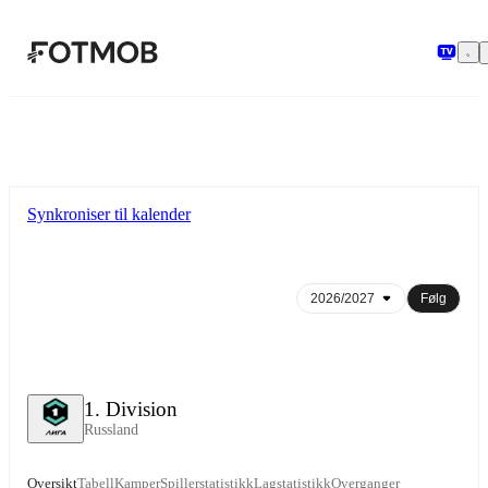
Hopp til hovedinnholdet
Synkroniser til kalender
Følg
1. Division
Russland
Oversikt
Tabell
Kamper
Spillerstatistikk
Lagstatistikk
Overganger