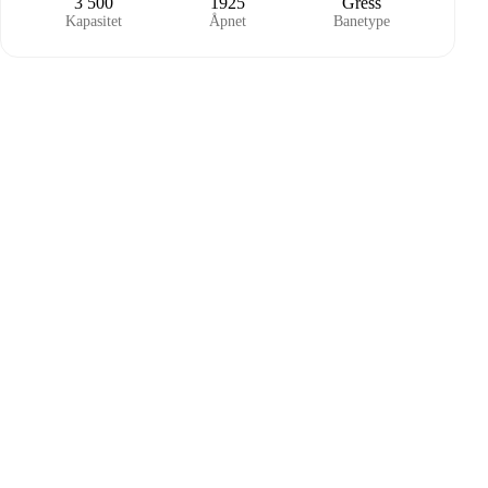
3 500
1925
Gress
Kapasitet
Åpnet
Banetype