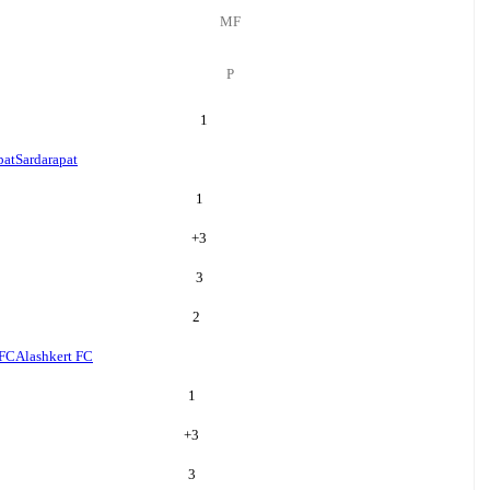
MF
P
1
pat
Sardarapat
1
+
3
3
2
 FC
Alashkert FC
1
+
3
3