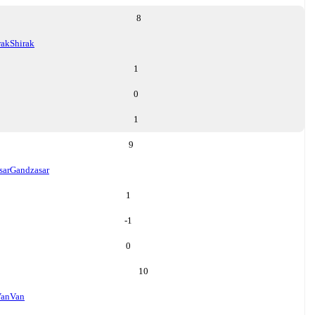
8
rak
Shirak
1
0
1
9
sar
Gandzasar
1
-1
0
10
an
Van