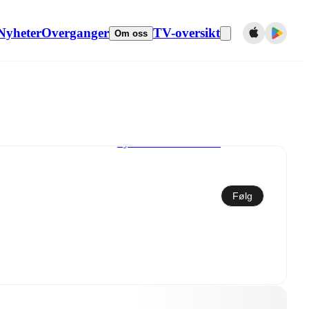
Nyheter
Overganger
TV-oversikt
Om oss
Synkroniser til kalender
Følg