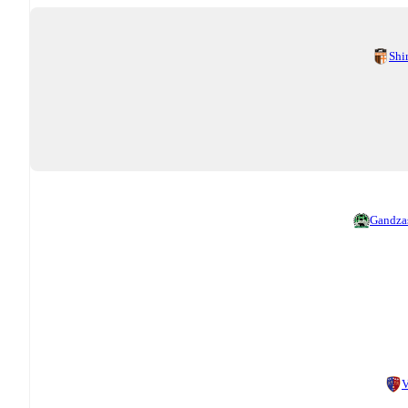
Shi
Gandza
V