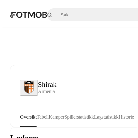
Hopp til hovedinnholdet
Shirak
Armenia
Oversikt
Tabell
Kamper
Spillerstatistikk
Lagstatistikk
Historie
Lagform