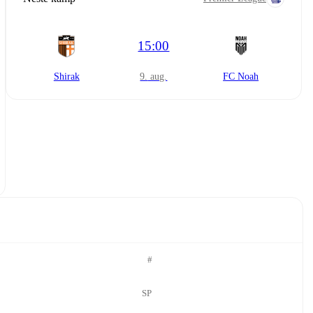
15:00
Shirak
9. aug.
FC Noah
#
SP