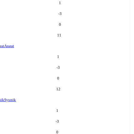
1
-3
0
11
rat
Ararat
1
-3
0
12
nik
Syunik
1
-3
0