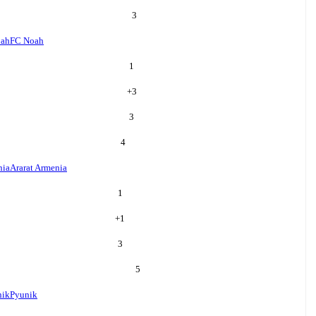
3
oah
FC Noah
1
+
3
3
4
nia
Ararat Armenia
1
+
1
3
5
nik
Pyunik