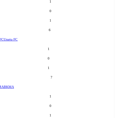
1
0
1
6
 FC
Urartu FC
1
0
1
7
MA
BKMA
1
0
1