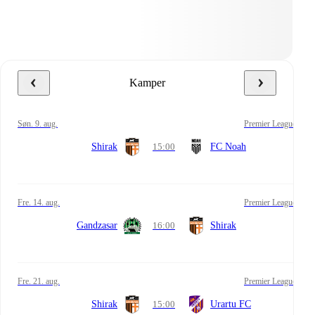
Kamper
søn. 9. aug.
Premier League
Shirak
15:00
FC Noah
fre. 14. aug.
Premier League
Gandzasar
16:00
Shirak
fre. 21. aug.
Premier League
Shirak
15:00
Urartu FC