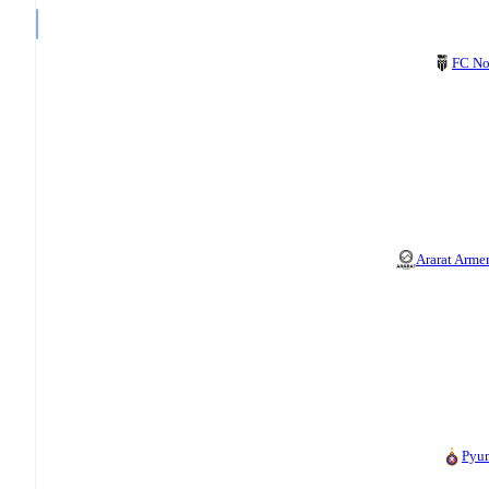
FC N
Ararat Arme
Pyu