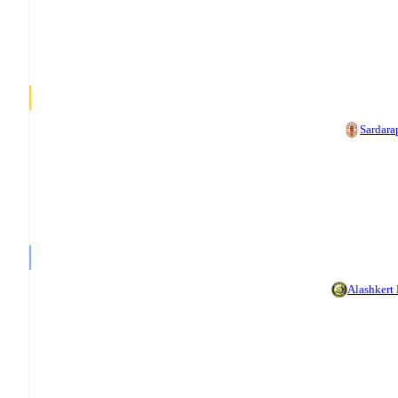
Sardara
Alashkert