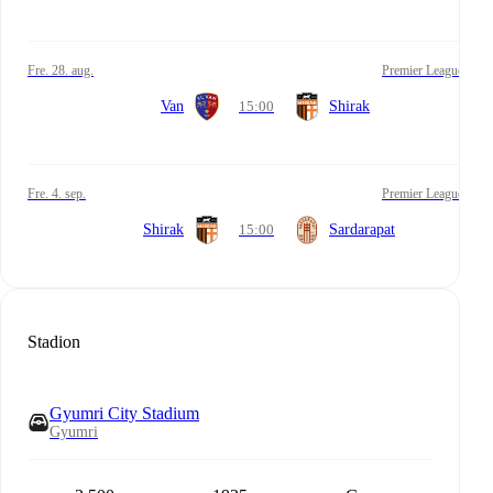
fre. 28. aug.
Premier League
Van
15:00
Shirak
fre. 4. sep.
Premier League
Shirak
15:00
Sardarapat
Stadion
Gyumri City Stadium
Gyumri