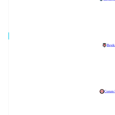
Beşik
Çorum 