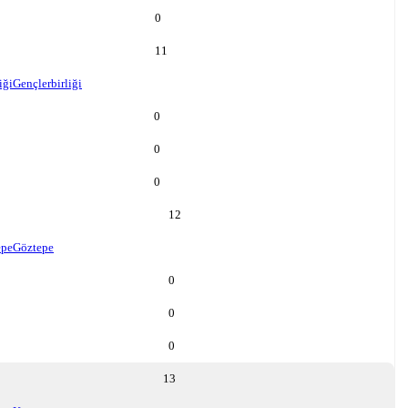
0
11
iği
Gençlerbirliği
0
0
0
12
epe
Göztepe
0
0
0
13