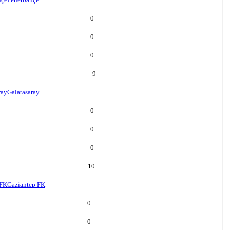
0
0
0
9
ray
Galatasaray
0
0
0
10
 FK
Gaziantep FK
0
0