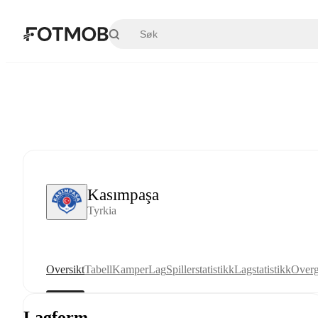
Hopp til hovedinnholdet
Kasımpaşa
Tyrkia
Oversikt
Tabell
Kamper
Lag
Spillerstatistikk
Lagstatistikk
Overg
Lagform