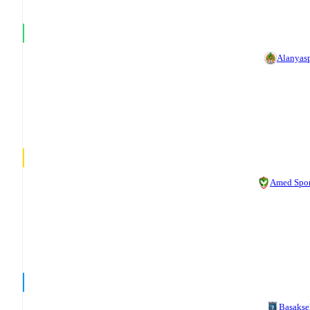
Alanyas
Amed Spor
Başakşe