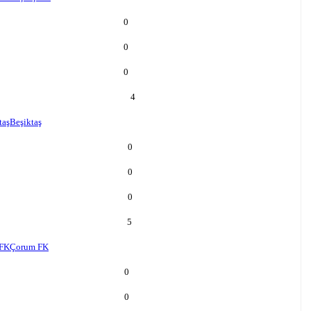
0
0
0
4
taş
Beşiktaş
0
0
0
5
FK
Çorum FK
0
0