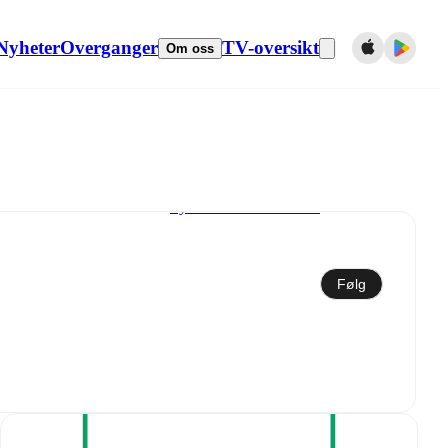
Nyheter
Overganger
TV-oversikt
Om oss
Synkroniser til kalender
Følg