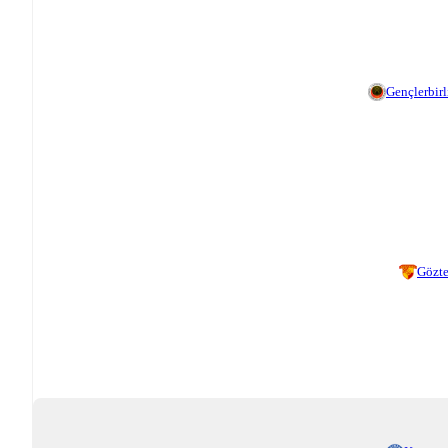
Gençlerbirl
Gözt