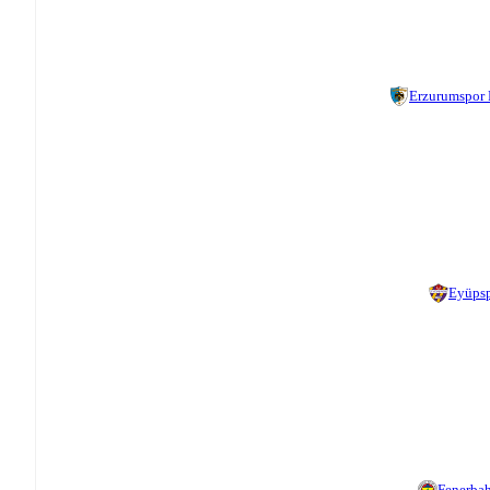
Erzurumspor
Eyüps
Fenerba