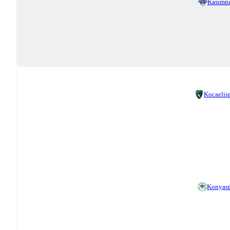
Kasımp
Kocaelis
Konyas