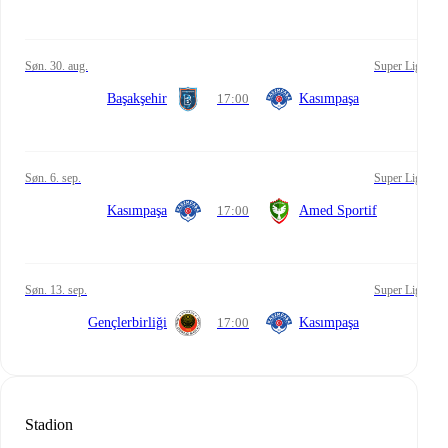
søn. 30. aug.
Super Lig
Başakşehir
17:00
Kasımpaşa
søn. 6. sep.
Super Lig
Kasımpaşa
17:00
Amed Sportif
søn. 13. sep.
Super Lig
Gençlerbirliği
17:00
Kasımpaşa
Stadion