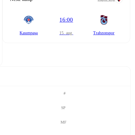
16:00
Kasımpaşa
15. aug.
Trabzonspor
#
SP
MF