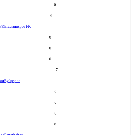
0
6
 FK
Erzurumspor FK
0
0
0
7
por
Eyüpspor
0
0
0
8
hçe
Fenerbahçe