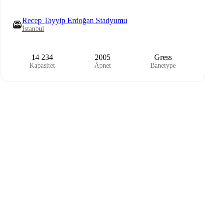
Recep Tayyip Erdoğan Stadyumu
İstanbul
14 234
2005
Gress
Kapasitet
Åpnet
Banetype