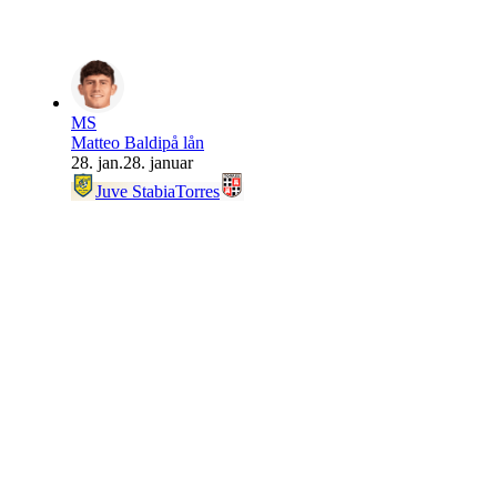
MS
Matteo Baldi
på lån
28. jan.
28. januar
Juve Stabia
Torres