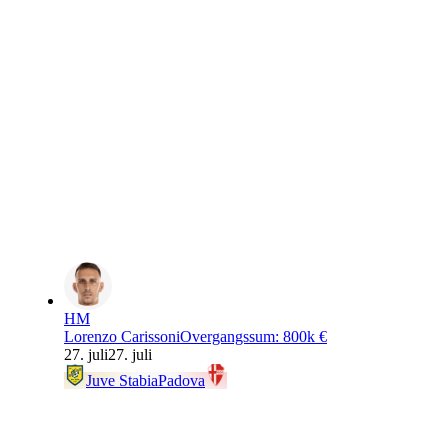
HM
Lorenzo Carissoni
Overgangssum
:
800k €
27. juli
27. juli
Juve Stabia
Padova