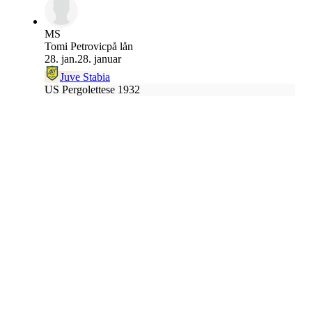
MS
Tomi Petrovic
på lån
28. jan.
28. januar
Juve Stabia
US Pergolettese 1932