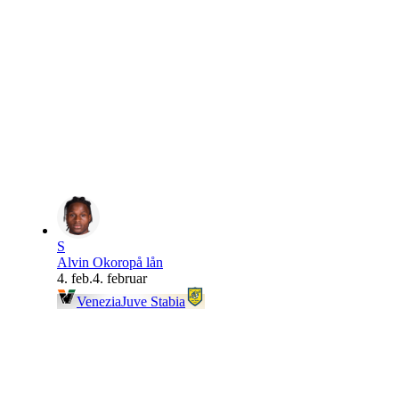
S
Alvin Okoro
på lån
4. feb.
4. februar
Venezia
Juve Stabia