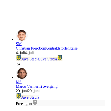
SM
Christian Pierobon
Kontraktsforlengelse
4. juli
4. juli
Juve Stabia
Juve Stabia
MS
Marco Varnier
fri overgang
29. juni
29. juni
Juve Stabia
Free agent