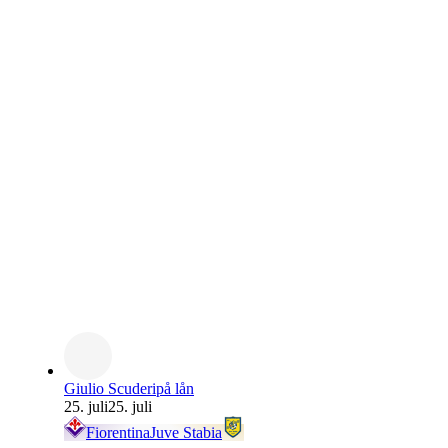
Giulio Scuderi
på lån
25. juli
25. juli
Fiorentina
Juve Stabia