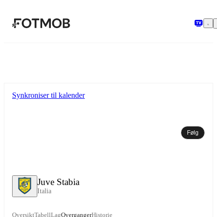
Hopp til hovedinnholdet
Synkroniser til kalender
Følg
Juve Stabia
Italia
Oversikt
Tabell
Lag
Overganger
Historie