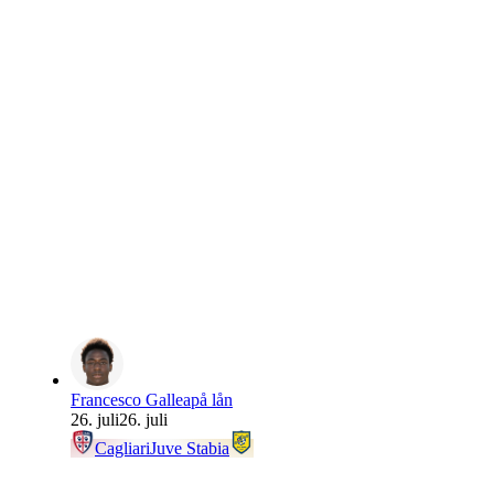
Francesco Gallea
på lån
26. juli
26. juli
Cagliari
Juve Stabia