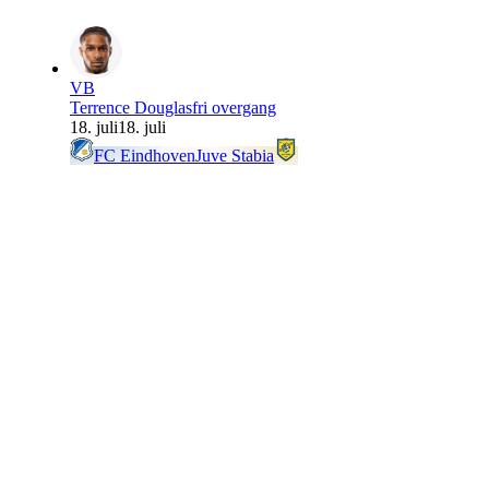
VB
Terrence Douglas
fri overgang
18. juli
18. juli
FC Eindhoven
Juve Stabia