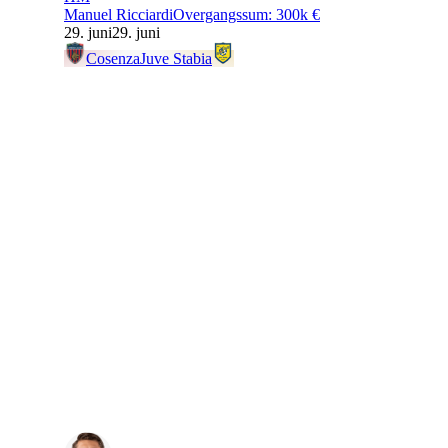
Manuel Ricciardi
Overgangssum
:
300k €
29. juni
29. juni
Cosenza
Juve Stabia