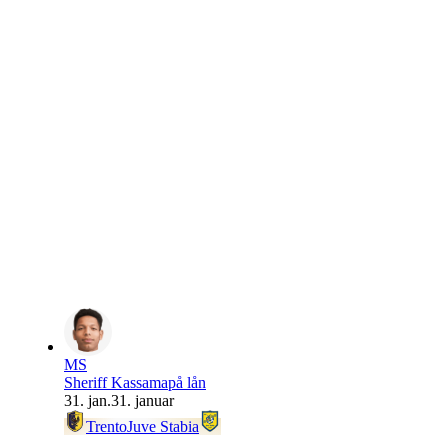
MS
Sheriff Kassama
på lån
31. jan.
31. januar
Trento
Juve Stabia