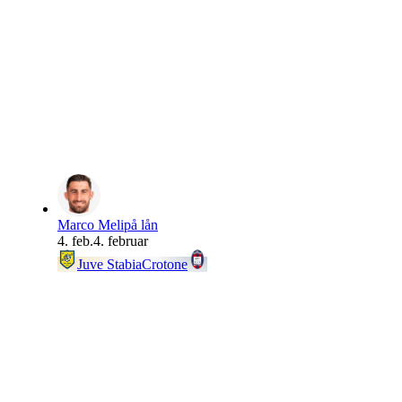
Marco Meli
på lån
4. feb.
4. februar
Juve Stabia
Crotone