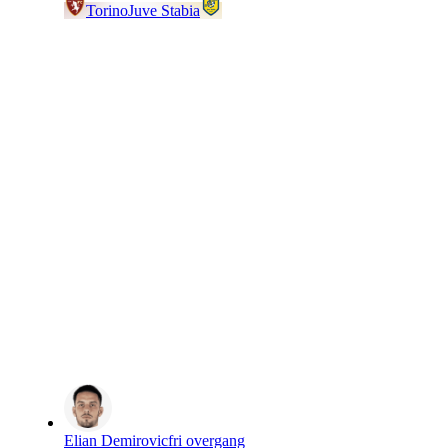
Torino
Juve Stabia
Elian Demirovic
fri overgang