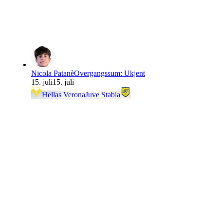
Nicola Patanè
Overgangssum
:
Ukjent
15. juli
15. juli
Hellas Verona
Juve Stabia