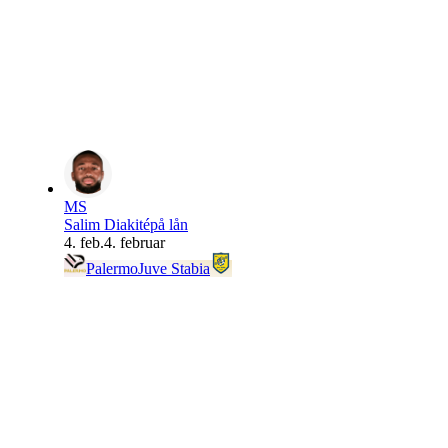
MS
Salim Diakité
på lån
4. feb.
4. februar
Palermo
Juve Stabia