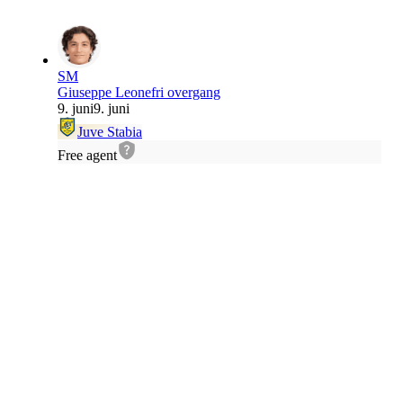
SM
Giuseppe Leone
fri overgang
9. juni
9. juni
Juve Stabia
Free agent