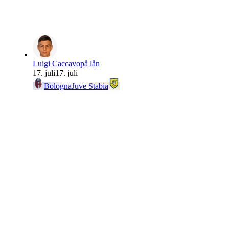
Luigi Caccavo
på lån
17. juli
17. juli
Bologna
Juve Stabia