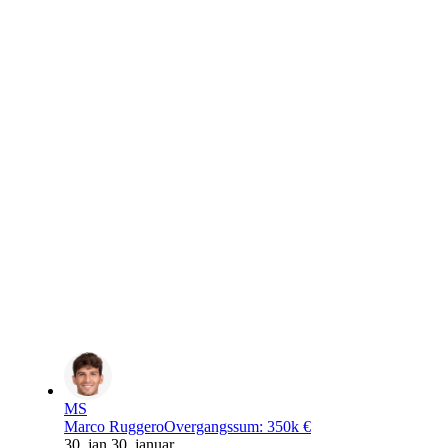
MS
Marco Ruggero
Overgangssum
:
350k €
30. jan.
30. januar