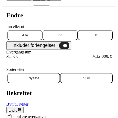
Endre
Inn eller ut
Alle
Inn
Ut
Overgangssum
Min 0 €
Maks 800k €
Sorter etter
Nyeste
Sum
Bekreftet
Bytt til rykter
Endre
Populære overganger