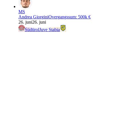
MS
Andrea Giorgini
Overgangssum
:
500k €
26. juni
26. juni
Südtirol
Juve Stabia