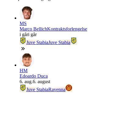
MS
Marco Bellich
Kontraktsforlengelse
i går
i går
Juve Stabia
Juve Stabia
HM
Edoardo Duca
6. aug.
6. august
Juve Stabia
Ravenna