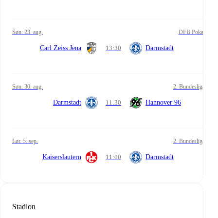
søn. 23. aug.
DFB Pokal
Carl Zeiss Jena
13:30
Darmstadt
søn. 30. aug.
2. Bundesliga
Darmstadt
11:30
Hannover 96
lør. 5. sep.
2. Bundesliga
Kaiserslautern
11:00
Darmstadt
Stadion