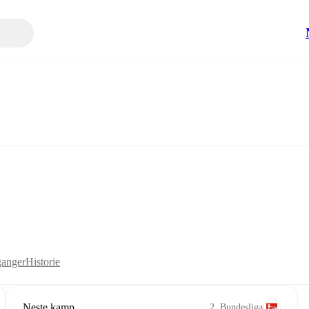
anger
Historie
Neste kamp
2. Bundesliga