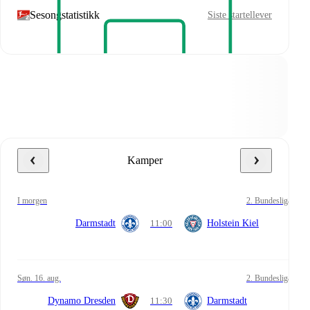
Sesongstatistikk
Siste startellever
Kamper
i morgen
2. Bundesliga
Darmstadt
11:00
Holstein Kiel
søn. 16. aug.
2. Bundesliga
Dynamo Dresden
11:30
Darmstadt