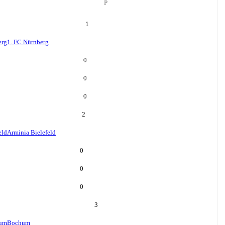
P
1
erg
1. FC Nürnberg
0
0
0
2
eld
Arminia Bielefeld
0
0
0
3
um
Bochum