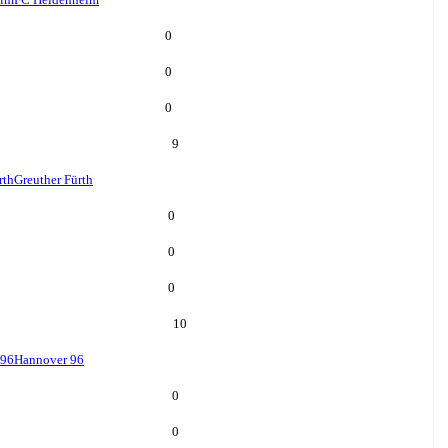
0
0
0
9
rth
Greuther Fürth
0
0
0
10
 96
Hannover 96
0
0