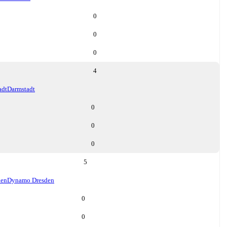
0
0
0
4
adt
Darmstadt
0
0
0
5
den
Dynamo Dresden
0
0