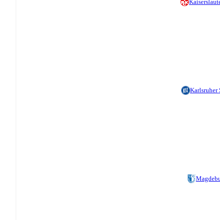
Kaiserslaut
Karlsruher
Magdebu