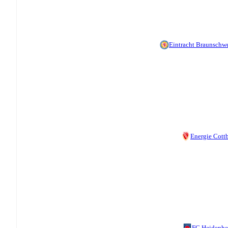
Eintracht Braunschw
Energie Cott
FC Heidenh