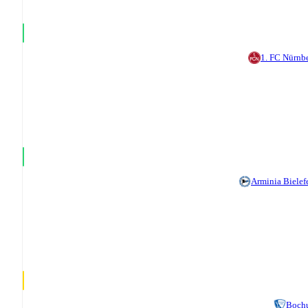
1. FC Nürnb
Arminia Bielef
Boch