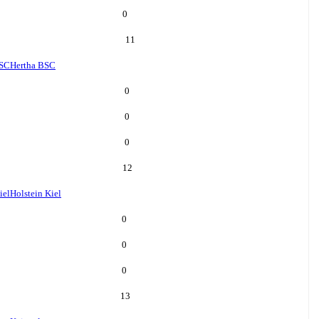
0
11
BSC
Hertha BSC
0
0
0
12
iel
Holstein Kiel
0
0
0
13