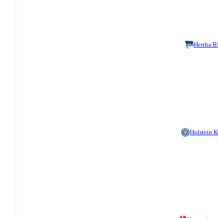
Hertha 
Holstein K