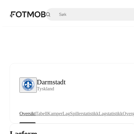
Hopp til hovedinnholdet
Darmstadt
Tyskland
Oversikt
Tabell
Kamper
Lag
Spillerstatistikk
Lagstatistikk
Overg
Lagform