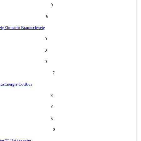
0
6
eig
Eintracht Braunschweig
0
0
0
7
bus
Energie Cottbus
0
0
0
8
eim
FC Heidenheim