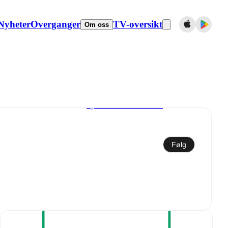
Nyheter
Overganger
TV-oversikt
Om oss
Synkroniser til kalender
Følg