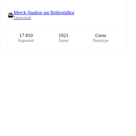
Merck-Stadion am Böllenfalltor
Darmstadt
17 810
1921
Gress
Kapasitet
Åpnet
Banetype