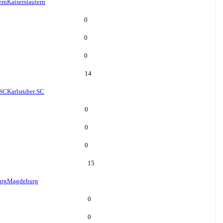
ern
Kaiserslautern
0
0
0
14
 SC
Karlsruher SC
0
0
0
15
rg
Magdeburg
0
0