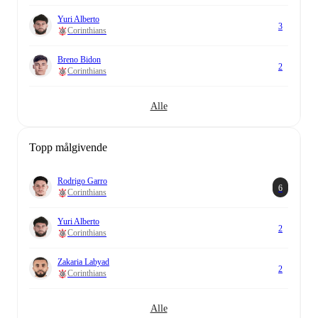
Yuri Alberto
3
Corinthians
Breno Bidon
2
Corinthians
Alle
Topp målgivende
Rodrigo Garro
6
Corinthians
Yuri Alberto
2
Corinthians
Zakaria Labyad
2
Corinthians
Alle