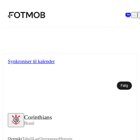
Hopp til hovedinnholdet
Synkroniser til kalender
Følg
Corinthians
Brasil
Oversikt
Tabell
Lag
Overganger
Historie