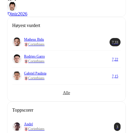
Diniz
2026
Høyest vurdert
Matheus Bidu
7,33
Corinthians
Rodrigo Garro
7,22
Corinthians
Gabriel Paulista
7,15
Corinthians
Alle
Toppscorer
André
3
Corinthians