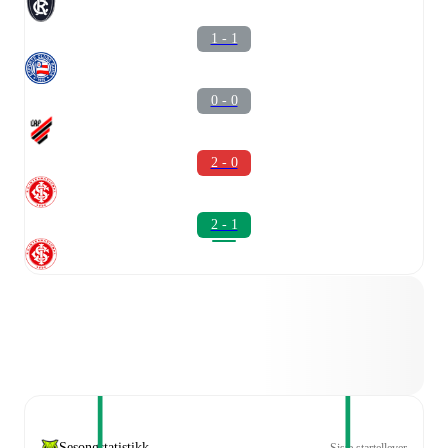
1 - 1
0 - 0
2 - 0
2 - 1
Sesongstatistikk
Siste startellever