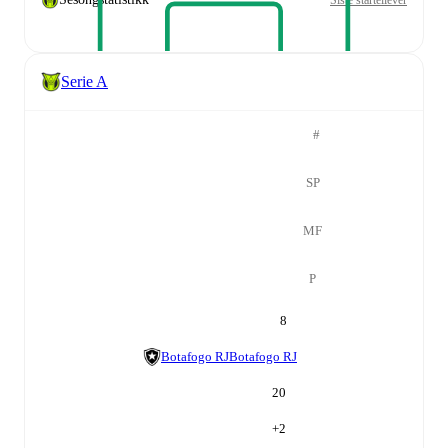
Serie A
#
SP
MF
P
8
Botafogo RJ
Botafogo RJ
20
+
2