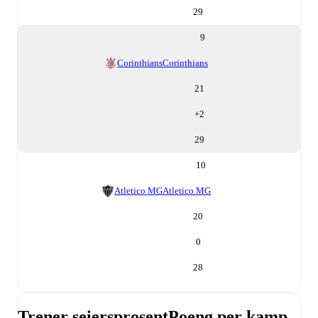
29
9
Corinthians
Corinthians
21
+
2
29
10
Atletico MG
Atletico MG
20
0
28
Trener seiersprosent
Poeng per kamp