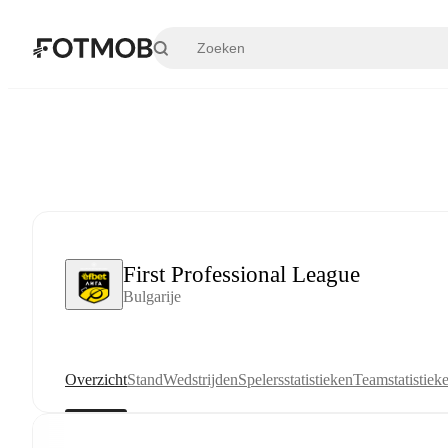
Ga naar hoofdinhoud
First Professional League
Bulgarije
Overzicht
Stand
Wedstrijden
Spelersstatistieken
Teamstatistiek