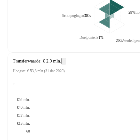
29%
Lu
Schotpogingen
30%
Doelpunten
71%
20%
Verdedigend
Transferwaarde
:
€ 2,9 mln.
Hoogste
:
€ 53,8 mln.
(
31 dec 2020
)
€54 mln.
€40 mln.
€27 mln.
€13 mln.
€0