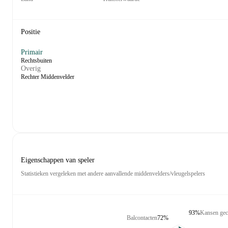
Positie
Primair
Rechtsbuiten
Overig
Rechter Middenvelder
Eigenschappen van speler
Statistieken vergeleken met andere aanvallende middenvelders/vleugelspelers
93%
Kansen gec
Balcontacten
72%