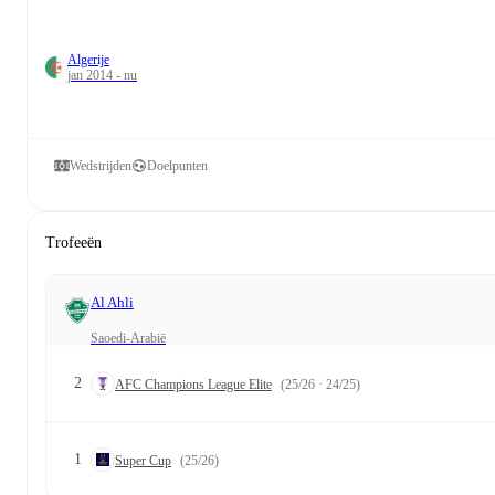
Algerije
jan 2014 - nu
Wedstrijden
Doelpunten
Trofeeën
Al Ahli
Saoedi-Arabië
2
AFC Champions League Elite
(25/26 · 24/25)
1
Super Cup
(25/26)