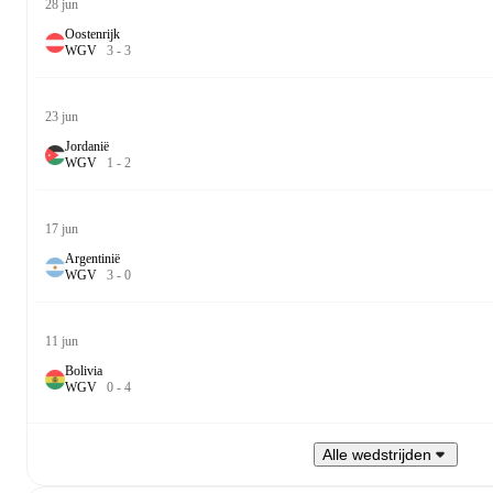
28 jun
Oostenrijk
W
G
V
3
-
3
23 jun
Jordanië
W
G
V
1
-
2
17 jun
Argentinië
W
G
V
3
-
0
11 jun
Bolivia
W
G
V
0
-
4
Alle wedstrijden