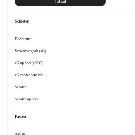
Totaal
Schieten
Doelpunten
Verwachte goals (xG)
xG op doel (xGOT)
xG zonder penalty’s
Schoten
Schoten op doel
Passen
Assists