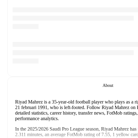
About
Riyad Mahrez
is a 35-year-old football player who plays as a r
21 februari 1991, who is left-footed
.
Follow Riyad Mahrez on F
detailed statistics, career history, transfer news, FotMob ratin
performance analytics.
In the
2025/2026
Saudi Pro League
season,
Riyad Mahrez
has 
2.311 minutes, an average FotMob rating of 7.55, 1 yellow car