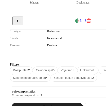
Schoten
Doelpunten
3 - 3
Schottype
Rechtervoet
Situatie
Gewoon spel
Resultaat
Doelpunt
Filteren
Doelpunten
2
Gewoon spel
5
Vrije trap
1
Linkervoet
5
Rec
Schoten in penaltygebied
4
Schoten buiten penaltygebied
2
Seizoensprestaties
Minuten gespeeld
:
263