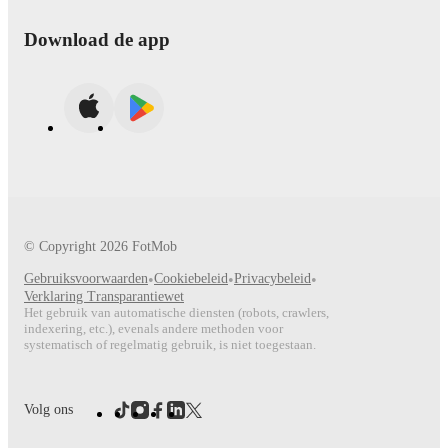
Download de app
© Copyright
2026
FotMob
Gebruiksvoorwaarden
•
Cookiebeleid
•
Privacybeleid
•
Verklaring Transparantiewet
Het gebruik van automatische diensten (robots, crawlers,
indexering, etc.), evenals andere methoden voor
systematisch of regelmatig gebruik, is niet toegestaan.
Volg ons