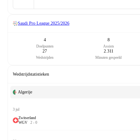
Saudi Pro League
2025/2026
4
8
Doelpunten
Assists
27
2.311
Wedstrijden
Minuten gespeeld
Wedstrijdstatistieken
Algerije
3 jul
Zwitserland
W
G
V
2
-
0