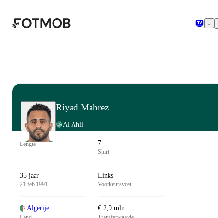
Ga naar hoofdinhoud
Riyad Mahrez
Al Ahli
7
Lengte
Shirt
35 jaar
Links
21 feb 1991
Voorkeursvoet
Algerije
€ 2,9 mln.
Land
Transferwaarde