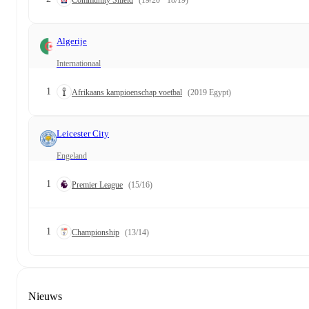
Community Shield
(19/20 · 18/19)
Algerije
Internationaal
1
Afrikaans kampioenschap voetbal
(2019 Egypt)
Leicester City
Engeland
1
Premier League
(15/16)
1
Championship
(13/14)
Nieuws