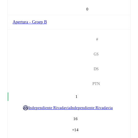
0
Apertura - Groep B
#
GS
DS
PTN
1
Independiente Rivadavia
Independiente Rivadavia
16
+
14