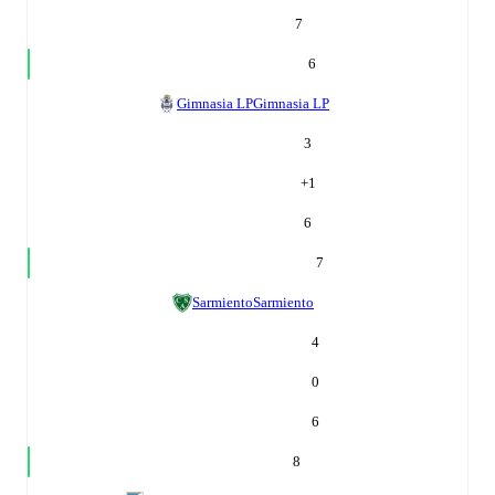
7
6
Gimnasia LP
Gimnasia LP
3
+
1
6
7
Sarmiento
Sarmiento
4
0
6
8