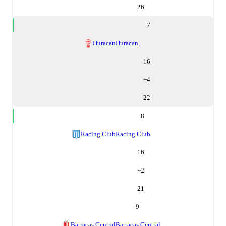
26
7
Huracan
Huracan
16
+
4
22
8
Racing Club
Racing Club
16
+
2
21
9
Barracas Central
Barracas Central