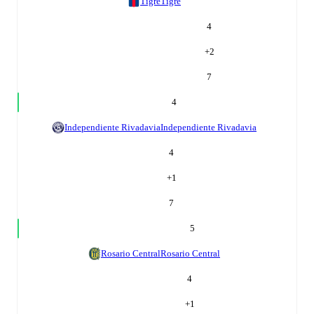
Tigre
Tigre
4
+
2
7
4
Independiente Rivadavia
Independiente Rivadavia
4
+
1
7
5
Rosario Central
Rosario Central
4
+
1