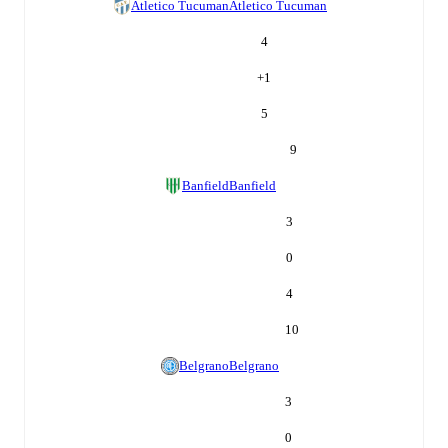
Atletico Tucuman
Atletico Tucuman
4
+
1
5
9
Banfield
Banfield
3
0
4
10
Belgrano
Belgrano
3
0