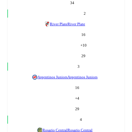
34
2
River Plate
River Plate
16
+
10
29
3
Argentinos Juniors
Argentinos Juniors
16
+
4
29
4
Rosario Central
Rosario Central