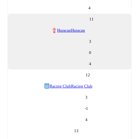
4
11
Huracan
Huracan
3
0
4
12
Racing Club
Racing Club
3
-1
4
13