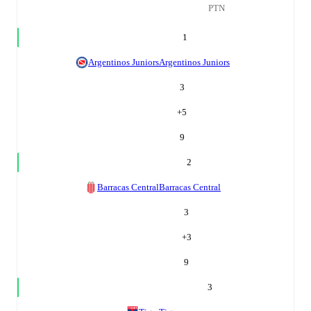
PTN
1
Argentinos Juniors
Argentinos Juniors
3
+
5
9
2
Barracas Central
Barracas Central
3
+
3
9
3