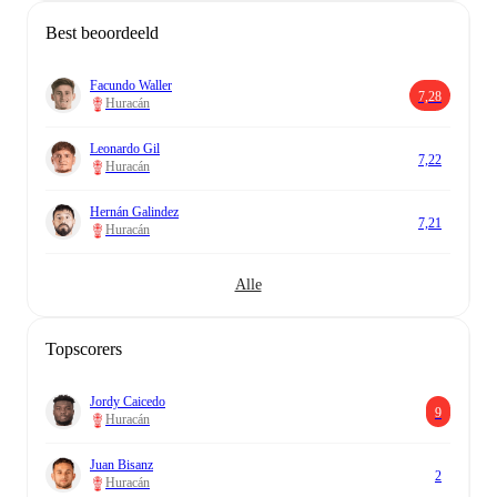
Best beoordeeld
Facundo Waller
7,28
Huracán
Leonardo Gil
7,22
Huracán
Hernán Galindez
7,21
Huracán
Alle
Topscorers
Jordy Caicedo
9
Huracán
Juan Bisanz
2
Huracán