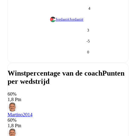
4
Jordanië
Jordanië
3
-5
0
Winstpercentage van de coach
Punten
per wedstrijd
60%
1,8 Ptn
Martino
2014
60%
1,8 Ptn