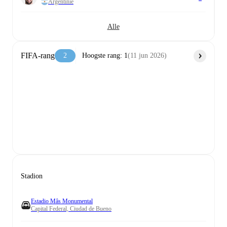
Argentinië
Alle
FIFA-rang
2
Hoogste rang
:
1
(
11 jun 2026
)
Stadion
Estadio Mâs Monumental
Capital Federal, Ciudad de Bueno