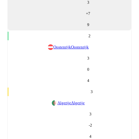
3
+
7
9
2
Oostenrijk
Oostenrijk
3
0
4
3
Algerije
Algerije
3
-2
4