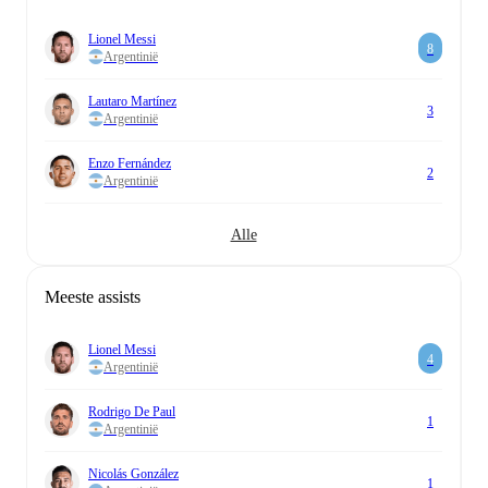
Lionel Messi
8
Argentinië
Lautaro Martínez
3
Argentinië
Enzo Fernández
2
Argentinië
Alle
Meeste assists
Lionel Messi
4
Argentinië
Rodrigo De Paul
1
Argentinië
Nicolás González
1