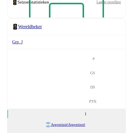
Seizoenstatistieken
Laatste opstelling
Wereldbeker
Grp. J
#
GS
DS
PTN
1
Argentinië
Argentinië