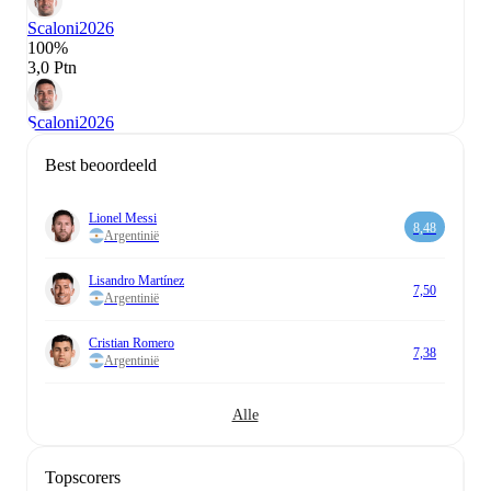
Scaloni
2026
100%
3,0 Ptn
Scaloni
2026
Best beoordeeld
Lionel Messi
8,48
Argentinië
Lisandro Martínez
7,50
Argentinië
Cristian Romero
7,38
Argentinië
Alle
Topscorers