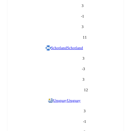
3
-1
3
11
Schotland
Schotland
3
-3
3
12
Uruguay
Uruguay
3
-1