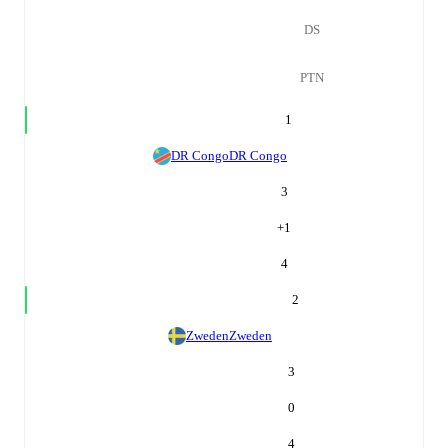
DS
PTN
1
DR Congo
DR Congo
3
+
1
4
2
Zweden
Zweden
3
0
4