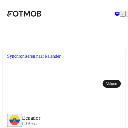
Ga naar hoofdinhoud
Synchroniseren naar kalender
Volgen
Ecuador
FIFA #25