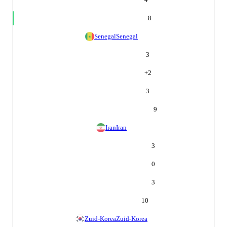
8
Senegal
Senegal
3
+
2
3
9
Iran
Iran
3
0
3
10
Zuid-Korea
Zuid-Korea