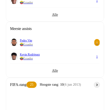
1
Ecuador
Alle
Meeste assists
Pedro Vite
1
Ecuador
Kevin Rodríguez
1
Ecuador
Alle
FIFA-rang
25
Hoogste rang
:
10
(
6 jun 2013
)