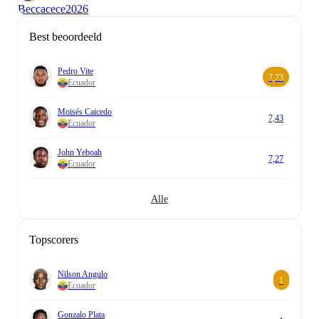
Beccacece
2026
Best beoordeeld
Pedro Vite
7,73
Ecuador
Moisés Caicedo
7,43
Ecuador
John Yeboah
7,27
Ecuador
Alle
Topscorers
Nilson Angulo
1
Ecuador
Gonzalo Plata