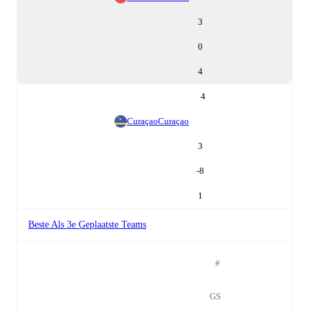
3
0
4
4
Curaçao
Curaçao
3
-8
1
Beste Als 3e Geplaatste Teams
#
GS