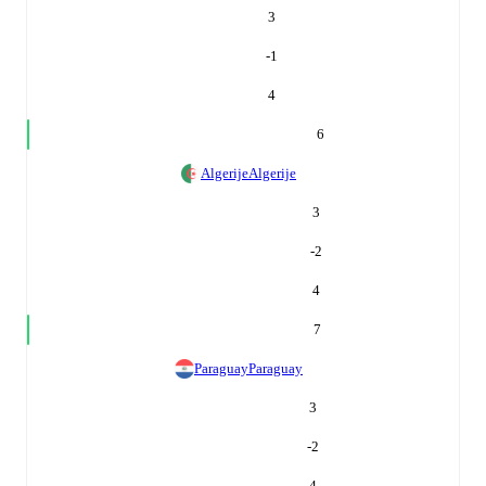
3
-1
4
6
Algerije
Algerije
3
-2
4
7
Paraguay
Paraguay
3
-2
4