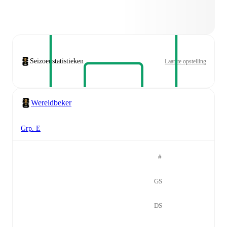
Seizoenstatistieken
Laatste opstelling
Wereldbeker
Grp. E
#
GS
DS