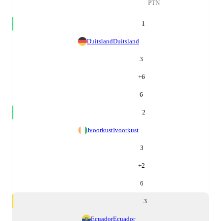
PTN
1
Duitsland
Duitsland
3
+
6
6
2
Ivoorkust
Ivoorkust
3
+
2
6
3
Ecuador
Ecuador