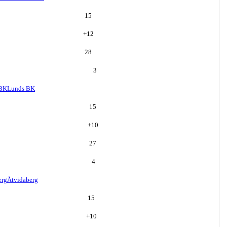
15
+
12
28
3
 BK
Lunds BK
15
+
10
27
4
erg
Åtvidaberg
15
+
10