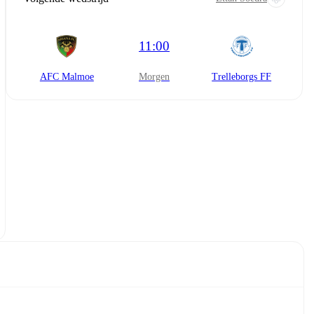
11:00
AFC Malmoe
morgen
Trelleborgs FF