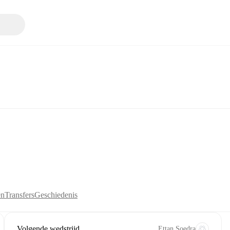
en
Transfers
Geschiedenis
Volgende wedstrijd
Ettan Soedra