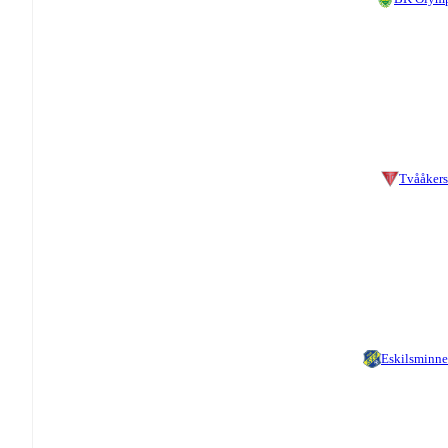
Tvååkers
Eskilsminne