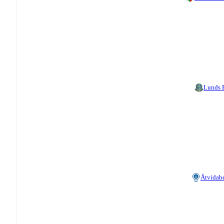
Lunds
Åtvidab