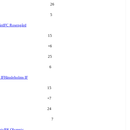
26
5
ård
FC Rosengård
15
+
6
25
6
 IF
Hässleholms IF
15
+
7
24
7
pic
BK Olympic