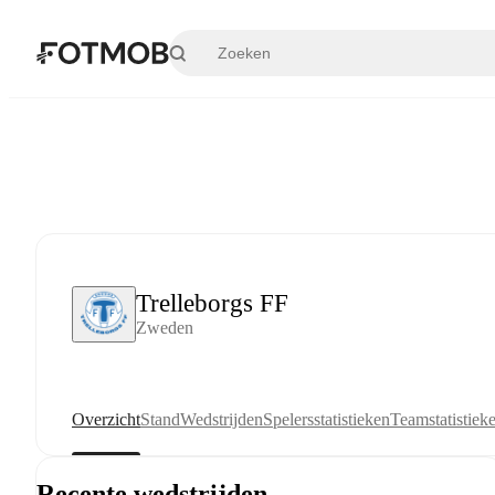
Ga naar hoofdinhoud
Trelleborgs FF
Zweden
Overzicht
Stand
Wedstrijden
Spelersstatistieken
Teamstatistiek
Recente wedstrijden