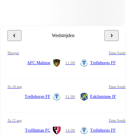
Wedstrijden
morgen
Ettan Soedra
AFC Malmoe
11:00
Trelleborgs FF
zo 16 aug
Ettan Soedra
Trelleborgs FF
11:00
Eskilsminne IF
za 22 aug
Ettan Soedra
Trollhättan FC
14:00
Trelleborgs FF