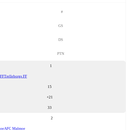
#
GS
DS
PTN
1
 FF
Trelleborgs FF
15
+
21
33
2
oe
AFC Malmoe