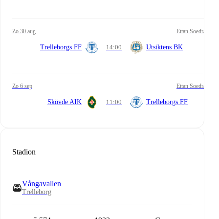
zo 30 aug
Ettan Soedra
Trelleborgs FF
14:00
Utsiktens BK
zo 6 sep
Ettan Soedra
Skövde AIK
11:00
Trelleborgs FF
Stadion
Vångavallen
Trelleborg