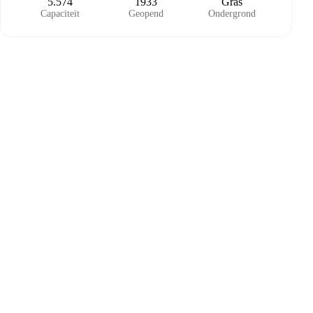
5.574
1933
Gras
Capaciteit
Geopend
Ondergrond