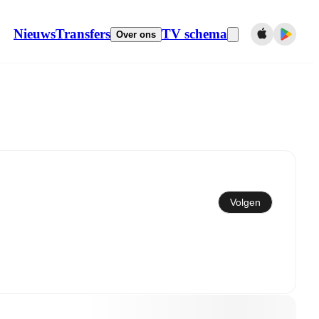
Nieuws
Transfers
TV schema
Over ons
Synchroniseren naar kalender
Volgen