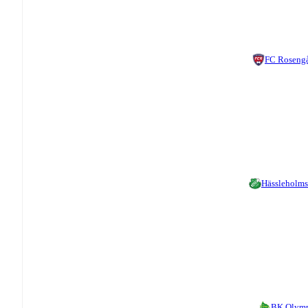
FC Roseng
Hässleholms
BK Olym