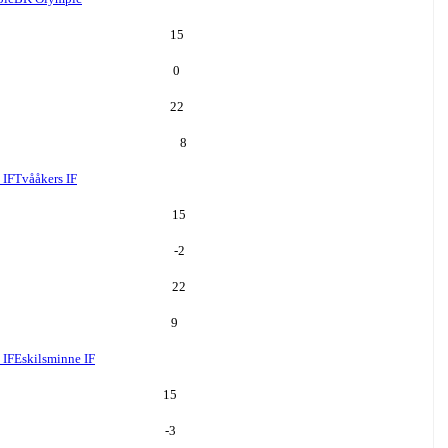
15
0
22
8
 IF
Tvååkers IF
15
-2
22
9
 IF
Eskilsminne IF
15
-3