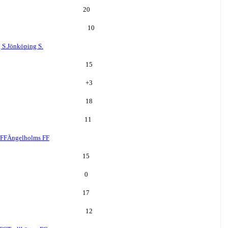
20
10
 S.
Jönköping S.
15
+
3
18
11
 FF
Ängelholms FF
15
0
17
12