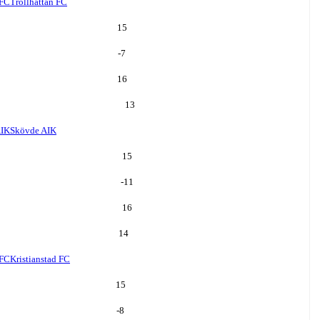
 FC
Trollhättan FC
15
-7
16
13
AIK
Skövde AIK
15
-11
16
14
 FC
Kristianstad FC
15
-8