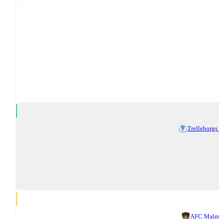
Trelleborgs
AFC Malm