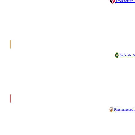
Trollhättan
Skövde 
Kristianstad