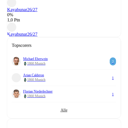
Kayabunar
26/27
0%
1,0 Ptn
Kayabunar
26/27
Topscorers
Michael Eberwein
2
1860 Munich
Arian Calderon
1
1860 Munich
Florian Niederlechner
1
1860 Munich
Alle