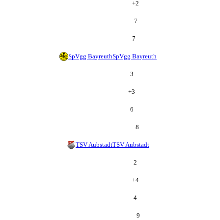
+
2
7
7
SpVgg Bayreuth
SpVgg Bayreuth
3
+
3
6
8
TSV Aubstadt
TSV Aubstadt
2
+
4
4
9