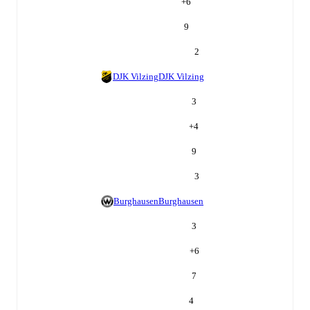
+
6
9
2
DJK Vilzing
DJK Vilzing
3
+
4
9
3
Burghausen
Burghausen
3
+
6
7
4