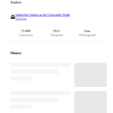
Stadion
Städtisches Stadion an der Grünwalder Straße
München
15.000
1911
Gras
Capaciteit
Geopend
Ondergrond
Nieuws