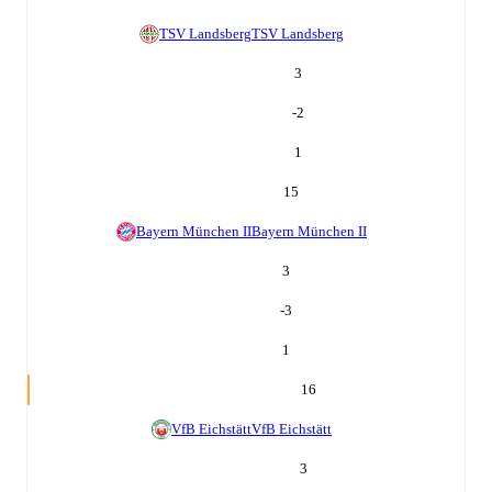
TSV Landsberg
TSV Landsberg
3
-2
1
15
Bayern München II
Bayern München II
3
-3
1
16
VfB Eichstätt
VfB Eichstätt
3