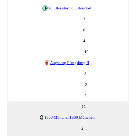
SC Eltersdorf
SC Eltersdorf
3
0
4
10
Augsburg II
Augsburg II
3
-2
4
11
1860 München
1860 München
2