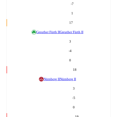
-7
1
17
Greuther Fürth II
Greuther Fürth II
3
-4
0
18
Nürnberg II
Nürnberg II
3
-5
0
19