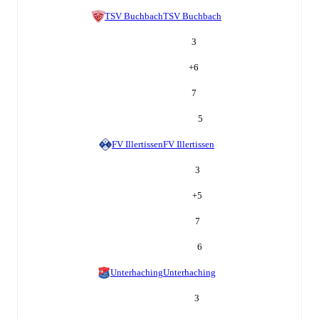
TSV Buchbach
TSV Buchbach
3
+
6
7
5
FV Illertissen
FV Illertissen
3
+
5
7
6
Unterhaching
Unterhaching
3