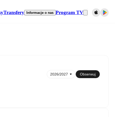
sy
Transfery
Program TV
Informacje o nas
Synchronizuj z kalendarzem
Obserwuj