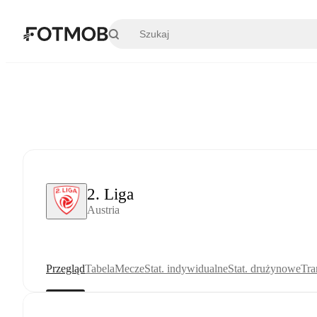
Przejdź do głównej treści
2. Liga
Austria
Przegląd
Tabela
Mecze
Stat. indywidualne
Stat. drużynowe
Tra