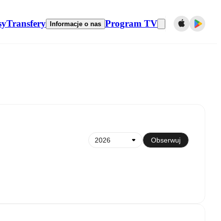
sy
Transfery
Program TV
Informacje o nas
Synchronizuj z kalendarzem
Obserwuj