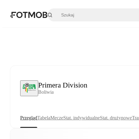
Przejdź do głównej treści
Primera Division
Boliwia
Przegląd
Tabela
Mecze
Stat. indywidualne
Stat. drużynowe
Tra