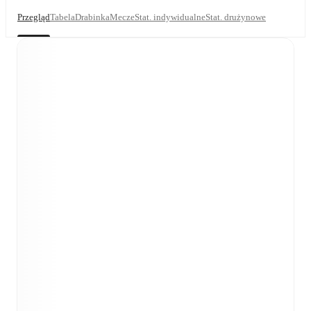
Przegląd
Tabela
Drabinka
Mecze
Stat. indywidualne
Stat. drużynowe