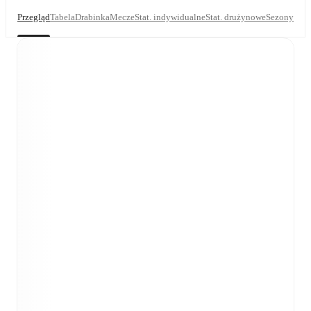
Przegląd
Tabela
Drabinka
Mecze
Stat. indywidualne
Stat. drużynowe
Sezony