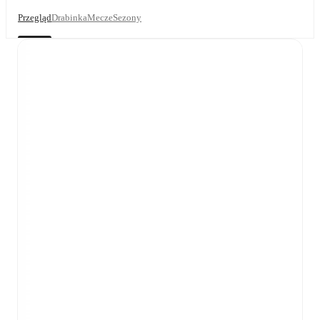
Przegląd
Drabinka
Mecze
Sezony