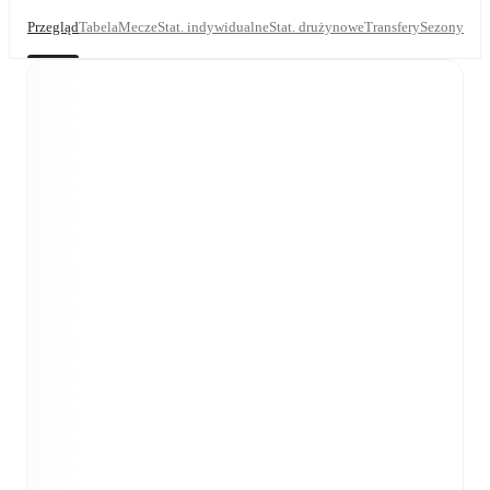
Przegląd
Tabela
Mecze
Stat. indywidualne
Stat. drużynowe
Transfery
Sezony