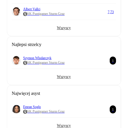
Albert Vallci
7,73
SK Puntigamer Sturm Graz
Wszyscy
Najlepsi strzelcy
Szymon Wlodarczyk
1
SK Puntigamer Sturm Graz
Wszyscy
Najwięcej asyst
Emran Soglo
1
SK Puntigamer Sturm Graz
Wszyscy