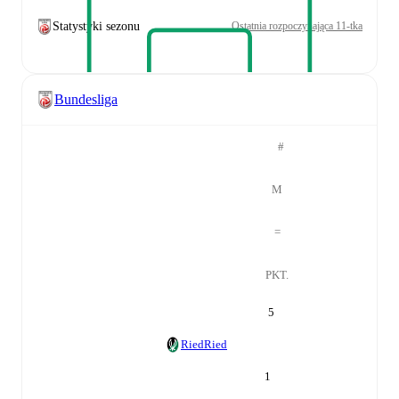
Statystyki sezonu
Ostatnia rozpoczynająca 11-tka
Bundesliga
#
M
=
PKT.
5
Ried
Ried
1