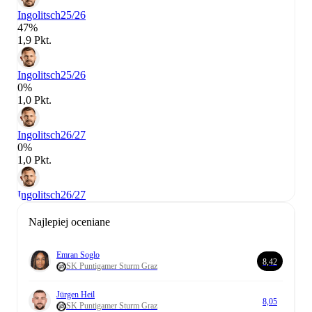
Ingolitsch
25/26
47%
1,9 Pkt.
Ingolitsch
25/26
0%
1,0 Pkt.
Ingolitsch
26/27
0%
1,0 Pkt.
Ingolitsch
26/27
Najlepiej oceniane
Emran Soglo
8,42
SK Puntigamer Sturm Graz
Jürgen Heil
8,05
SK Puntigamer Sturm Graz