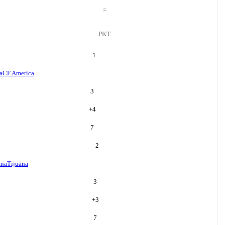
=
PKT.
1
a
CF America
3
+
4
7
2
ana
Tijuana
3
+
3
7