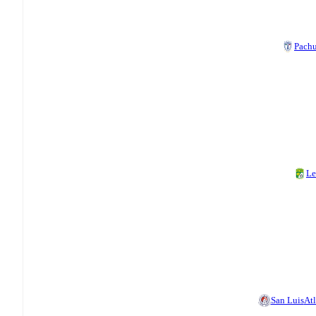
Pach
Le
San Luis
Atl