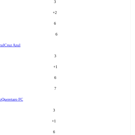
3
+
2
6
6
zul
Cruz Azul
3
+
1
6
7
o
Queretaro FC
3
+
1
6