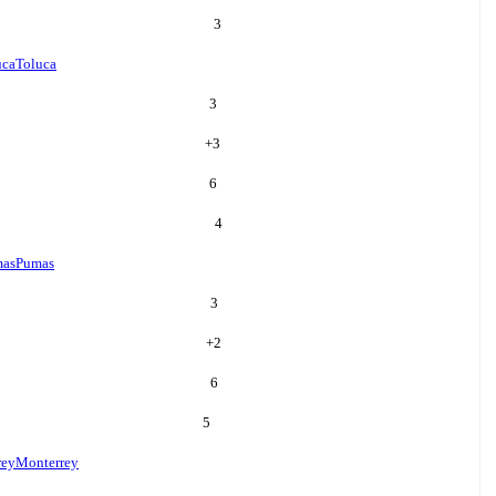
3
uca
Toluca
3
+
3
6
4
as
Pumas
3
+
2
6
5
rey
Monterrey