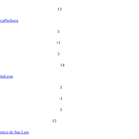
13
uca
Pachuca
3
+
1
3
14
ón
Leon
3
-1
3
15
etico de San Luis