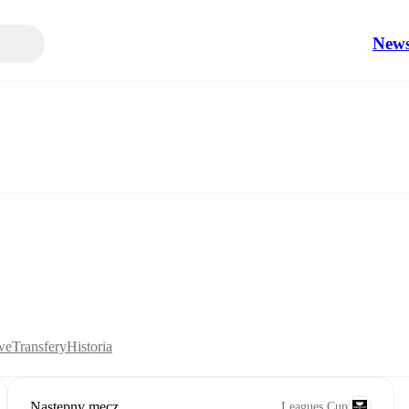
New
we
Transfery
Historia
Następny mecz
Leagues Cup