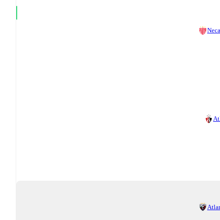
Nec
At
Atla