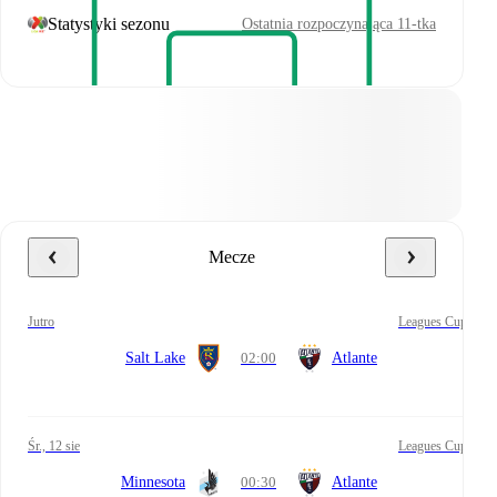
Statystyki sezonu
Ostatnia rozpoczynająca 11-tka
Mecze
jutro
Leagues Cup
Salt Lake
02:00
Atlante
śr., 12 sie
Leagues Cup
Minnesota
00:30
Atlante