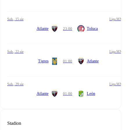
sob., 15 sie
Liga MX
Atlante
23:00
Toluca
sob., 22 sie
Liga MX
Tigres
01:00
Atlante
sob., 29 sie
Liga MX
Atlante
01:00
León
Stadion