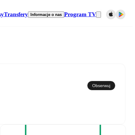
sy
Transfery
Program TV
Informacje o nas
Synchronizuj z kalendarzem
Obserwuj