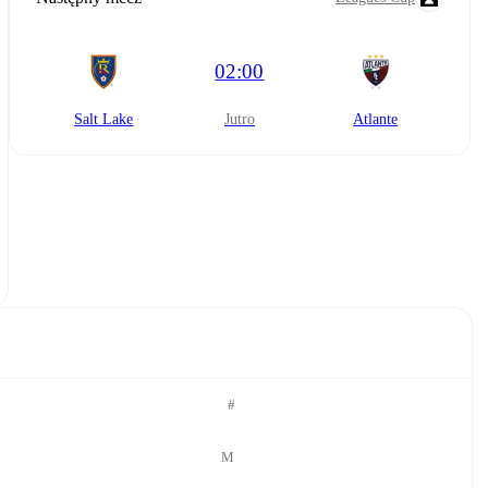
02:00
Salt Lake
jutro
Atlante
#
M