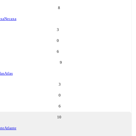
8
axa
Necaxa
3
0
6
9
las
Atlas
3
0
6
10
nte
Atlante