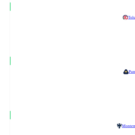
Tol
Pum
Monter