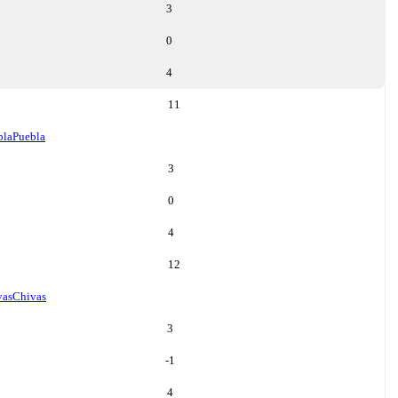
3
0
4
11
bla
Puebla
3
0
4
12
vas
Chivas
3
-1
4