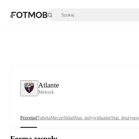
Przejdź do głównej treści
Atlante
Meksyk
Przegląd
Tabela
Mecze
Skład
Stat. indywidualne
Stat. drużyno
Forma zespołu