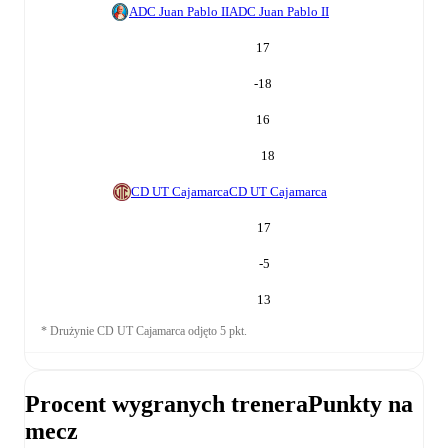
ADC Juan Pablo II
ADC Juan Pablo II
17
-18
16
18
CD UT Cajamarca
CD UT Cajamarca
17
-5
13
*
Drużynie CD UT Cajamarca odjęto 5 pkt.
Procent wygranych trenera
Punkty na
mecz