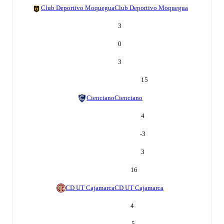
Club Deportivo Moquegua
Club Deportivo Moquegua
3
0
3
15
Cienciano
Cienciano
4
-3
3
16
CD UT Cajamarca
CD UT Cajamarca
4
-5