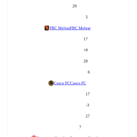
29
5
FBC Melgar
FBC Melgar
17
+
9
28
6
Cusco FC
Cusco FC
17
-3
27
7