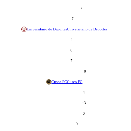
7
7
Universitario de Deportes
Universitario de Deportes
4
0
7
8
Cusco FC
Cusco FC
4
+
3
6
9