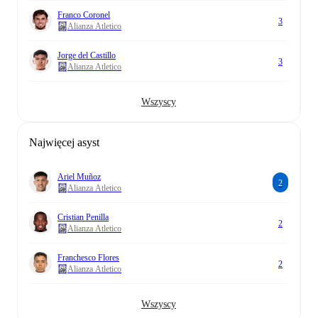
Franco Coronel
3
Alianza Atletico
Jorge del Castillo
3
Alianza Atletico
Wszyscy
Najwięcej asyst
Ariel Muñoz
2
Alianza Atletico
Cristian Penilla
2
Alianza Atletico
Franchesco Flores
2
Alianza Atletico
Wszyscy