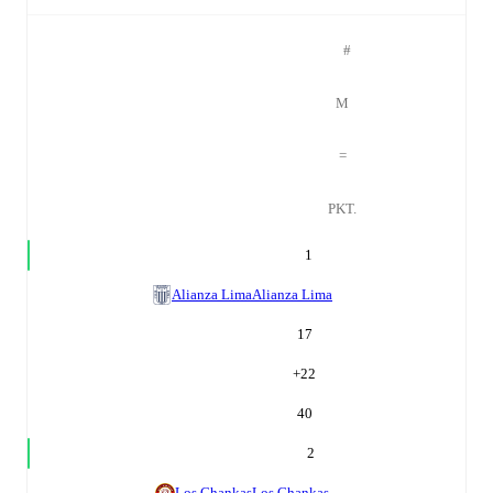
#
M
=
PKT.
1
Alianza Lima
Alianza Lima
17
+
22
40
2
Los Chankas
Los Chankas