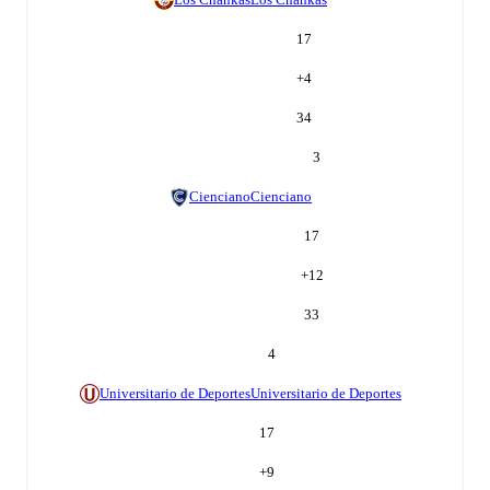
17
+
4
34
3
Cienciano
Cienciano
17
+
12
33
4
Universitario de Deportes
Universitario de Deportes
17
+
9