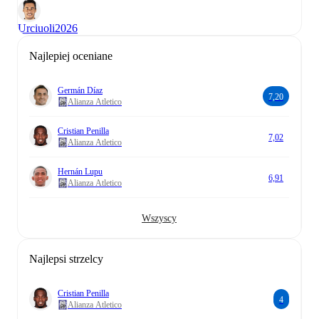
Urciuoli
2026
Najlepiej oceniane
Germán Díaz
7,20
Alianza Atletico
Cristian Penilla
7,02
Alianza Atletico
Hernán Lupu
6,91
Alianza Atletico
Wszyscy
Najlepsi strzelcy
Cristian Penilla
4
Alianza Atletico