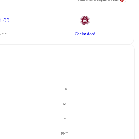
4:00
8 sie
Chelmsford
#
M
=
PKT.