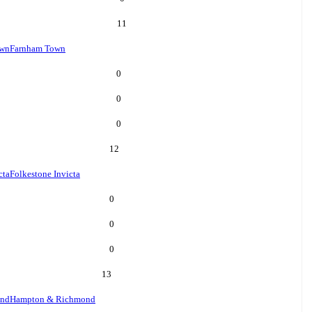
11
own
Farnham Town
0
0
0
12
cta
Folkestone Invicta
0
0
0
13
ond
Hampton & Richmond