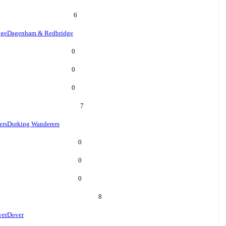
6
dge
Dagenham & Redbridge
0
0
0
7
ers
Dorking Wanderers
0
0
0
8
ver
Dover