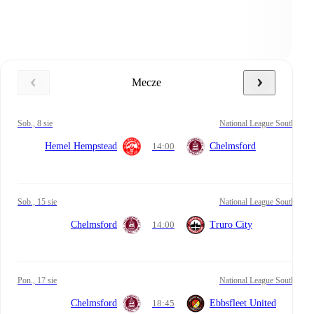
Mecze
sob., 8 sie
National League South
Hemel Hempstead
14:00
Chelmsford
sob., 15 sie
National League South
Chelmsford
14:00
Truro City
pon., 17 sie
National League South
Chelmsford
18:45
Ebbsfleet United