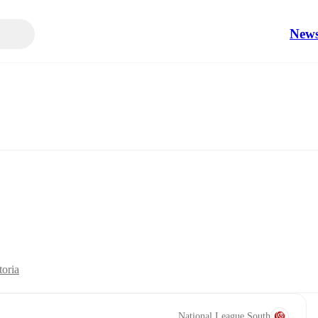
New
toria
National League South