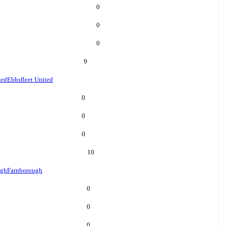
0
0
0
9
ted
Ebbsfleet United
0
0
0
10
ugh
Farnborough
0
0
0