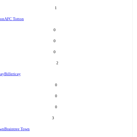
1
ton
AFC Totton
0
0
0
2
cay
Billericay
0
0
0
3
own
Braintree Town