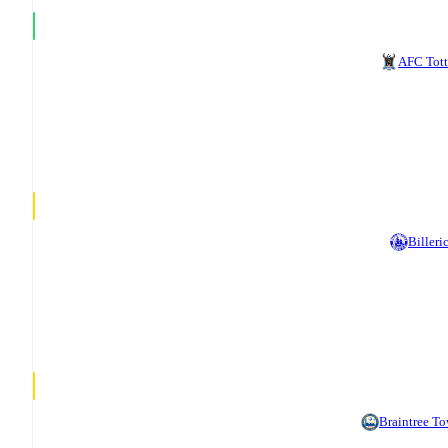
AFC Tot
Billeri
Braintree T