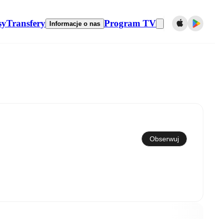
sy
Transfery
Program TV
Informacje o nas
Synchronizuj z kalendarzem
Obserwuj