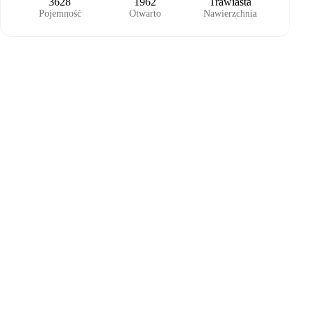
3628
1962
Trawiasta
Pojemność
Otwarto
Nawierzchnia