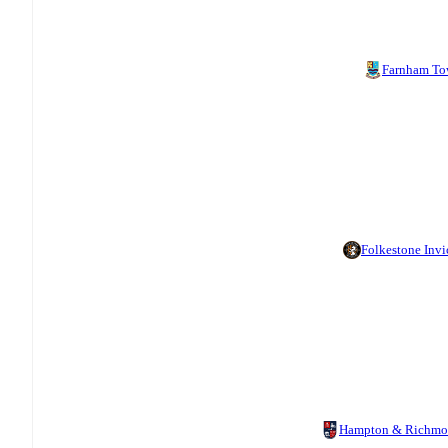
Farnham T
Folkestone Invi
Hampton & Richm