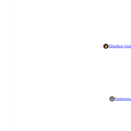
Ebbsfleet Uni
Farnboro