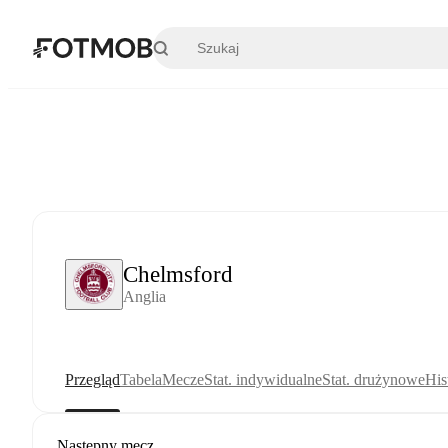
Przejdź do głównej treści
Chelmsford
Anglia
Przegląd
Tabela
Mecze
Stat. indywidualne
Stat. drużynowe
His
Następny mecz