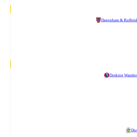
Dagenham & Redbri
Dorking Wander
Do