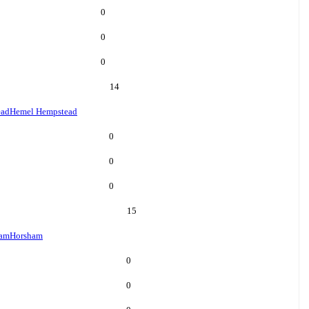
0
0
0
14
ead
Hemel Hempstead
0
0
0
15
ham
Horsham
0
0