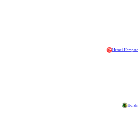
Hemel Hempst
Hors