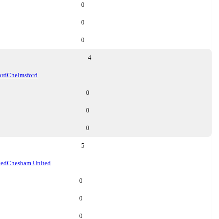
0
0
0
4
ord
Chelmsford
0
0
0
5
ted
Chesham United
0
0
0