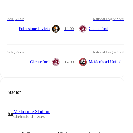
sob., 22 sie
National League South
Folkestone Invicta
14:00
Chelmsford
sob., 29 sie
National League South
Chelmsford
14:00
Maidenhead United
Stadion
Melbourne Stadium
Chelmsford, Essex