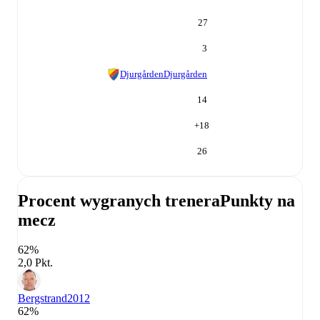
27
3
Djurgården
Djurgården
14
+
18
26
Procent wygranych trenera
Punkty na
mecz
62%
2,0 Pkt.
Bergstrand
2012
62%