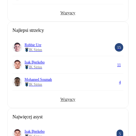
Wszyscy
Najlepsi strzelcy
Robbie Ure
15
IK Sirius
Isak Bjerkebo
11
IK Sirius
Mohamed Soumah
4
IK Sirius
Wszyscy
Najwięcej asyst
Isak Bjerkebo
5