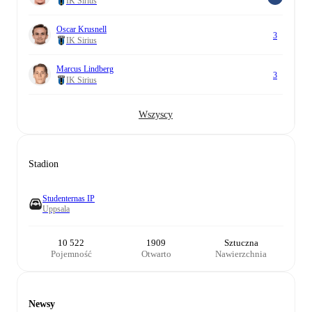
IK Sirius
Oscar Krusnell
3
IK Sirius
Marcus Lindberg
3
IK Sirius
Wszyscy
Stadion
Studenternas IP
Uppsala
10 522
1909
Sztuczna
Pojemność
Otwarto
Nawierzchnia
Newsy