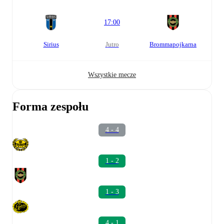
17:00
Sirius
jutro
Brommapojkarna
Wszystkie mecze
Forma zespołu
4 - 4
1 - 2
1 - 3
4 - 1