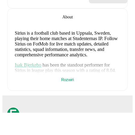
About
Sirius is a football club
based in Uppsala, Sweden
,
playing their home matches at Studenternas IP
.
Follow
Sirius on FotMob for live match updates, detailed
statistics, squad information, transfer news, and
comprehensive performance analytics.
Isak Bjerkebo
has been the standout performer for
Sirius
in league play
this season with a rating of
8.04
.
Robbie Ure
and
Marcus Lindberg
have also impressed
Rozwiń
with ratings of
8.02
and
7.67
respectively.
Robbie Ure
leads
Sirius
's scoring
in league play
with
15
goals
this season.
Isak Bjerkebo
has contributed
11
,
while
Mohamed Soumah
has added
4
.
Isak Bjerkebo
is the chief creator for
Sirius
in league
play
with
5
assists
this season.
Oscar Krusnell
and
Marcus Lindberg
have also been key playmakers with
3
and
3
assists respectively.
FotMob to niezbędna