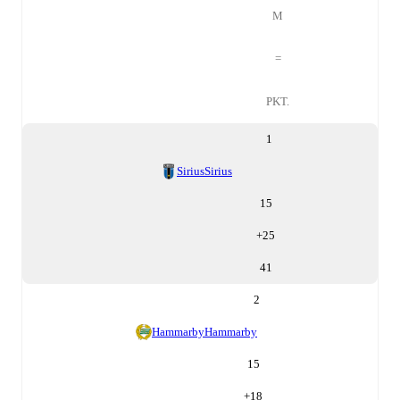
M
=
PKT.
1
Sirius
Sirius
15
+
25
41
2
Hammarby
Hammarby
15
+
18