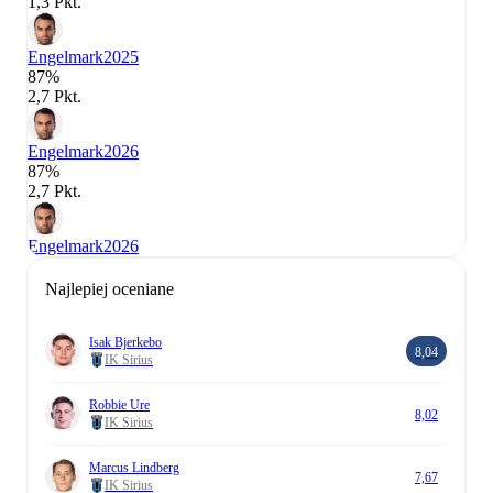
1,3 Pkt.
Engelmark
2025
87%
2,7 Pkt.
Engelmark
2026
87%
2,7 Pkt.
Engelmark
2026
Najlepiej oceniane
Isak Bjerkebo
8,04
IK Sirius
Robbie Ure
8,02
IK Sirius
Marcus Lindberg
7,67
IK Sirius