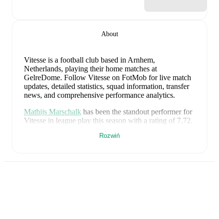
About
Vitesse is a football club
based in Arnhem,
Netherlands
, playing their home matches at
GelreDome
.
Follow Vitesse on FotMob for live match
updates, detailed statistics, squad information, transfer
news, and comprehensive performance analytics.
Mathijs Marschalk
has been the standout performer for
Vitesse
in league play
this season with a rating of
7.72
.
Naoufal Bannis
and
Marco Schikora
have also
Rozwiń
impressed with ratings of
7.70
and
7.66
respectively.
Naoufal Bannis
leads
Vitesse
's scoring
in league play
with
1
goal
this season.
Omar Achouitar
is the chief creator for
Vitesse
in
league play
with
1
assist
this season.
Vitesse
have been in
mixed form
recently, winning
0
of
their last
1
matches (
0
% win rate). They have scored
1