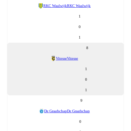
RKC Waalwijk
RKC Waalwijk
1
0
1
8
Vitesse
Vitesse
1
0
1
9
De Graafschap
De Graafschap
0