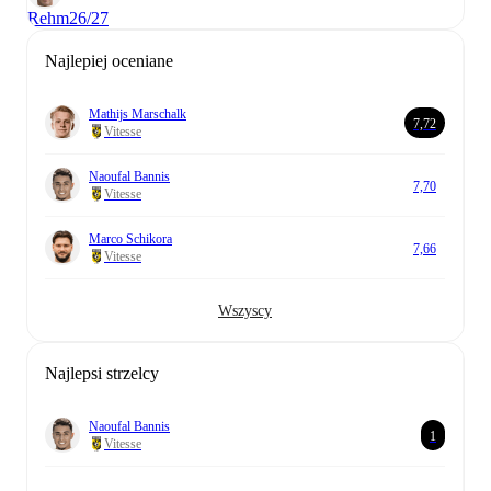
Rehm
26/27
Najlepiej oceniane
Mathijs Marschalk
7,72
Vitesse
Naoufal Bannis
7,70
Vitesse
Marco Schikora
7,66
Vitesse
Wszyscy
Najlepsi strzelcy
Naoufal Bannis
1
Vitesse