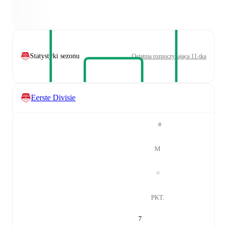
Statystyki sezonu
Ostatnia rozpoczynająca 11-tka
Eerste Divisie
#
M
=
PKT.
7