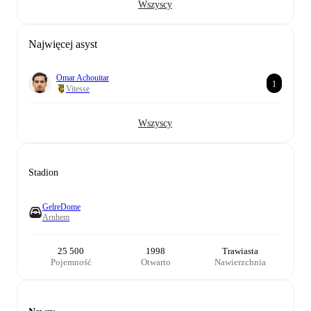
Wszyscy
Najwięcej asyst
Omar Achouitar
1
Vitesse
Wszyscy
Stadion
GelreDome
Arnhem
25 500
1998
Trawiasta
Pojemność
Otwarto
Nawierzchnia